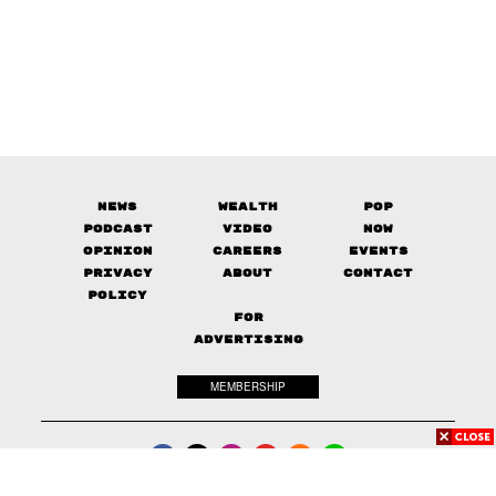
News
Wealth
Pop
Podcast
Video
Now
Opinion
Careers
Events
Privacy
About
Contact
Policy
FOR
ADVERTISING
MEMBERSHIP