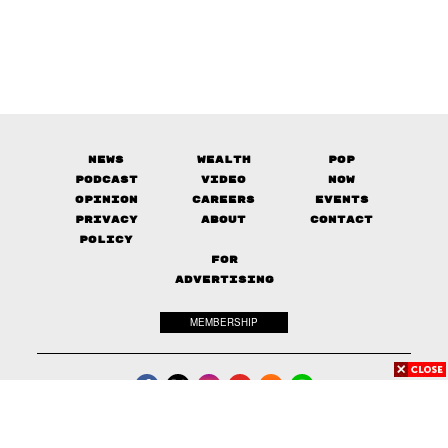
News
Wealth
Pop
Podcast
Video
Now
Opinion
Careers
Events
Privacy
About
Contact
Policy
FOR
ADVERTISING
MEMBERSHIP
© 2017-
2026
The Standard. All rights reserved.