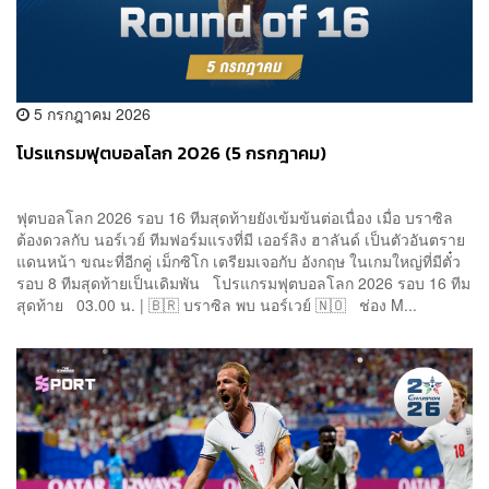
5 กรกฎาคม 2026
โปรแกรมฟุตบอลโลก 2026 (5 กรกฎาคม)
ฟุตบอลโลก 2026 รอบ 16 ทีมสุดท้ายยังเข้มข้นต่อเนื่อง เมื่อ บราซิล
ต้องดวลกับ นอร์เวย์ ทีมฟอร์มแรงที่มี เออร์ลิง ฮาลันด์ เป็นตัวอันตราย
แดนหน้า ขณะที่อีกคู่ เม็กซิโก เตรียมเจอกับ อังกฤษ ในเกมใหญ่ที่มีตั๋ว
รอบ 8 ทีมสุดท้ายเป็นเดิมพัน โปรแกรมฟุตบอลโลก 2026 รอบ 16 ทีม
สุดท้าย 03.00 น. | 🇧🇷 บราซิล พบ นอร์เวย์ 🇳🇴 ช่อง M...