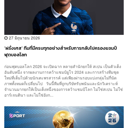
27 มิถุนายน 2026
‘ฝรั่งเศส’ ทีมที่มีครบทุกอย่างสำหรับการกลับไปครองแชมป์
ฟุตบอลโลก
ก่อนฟุตบอลโลก 2026 จะเปิดฉาก หลายสำนักยกให้ สเปน เป็นตัวเต็ง
อันดับหนึ่ง จากผลงานการคว้าแชมป์ยูโร 2024 และการสร้างทีมชุด
ใหม่ที่เต็มไปด้วยนักเตะพรสวรรค์ แต่เพียงผ่านรอบแบ่งกลุ่มไม่กี่นัด
ภาพทั้งหมดก็เปลี่ยนไป วันนี้ทีมที่ถูกบริษัทรับพนันและนักวิเคราะห์
จำนวนมากยกให้เป็นเต็งหนึ่งของการคว้าแชมป์โลก ไม่ใช่สเปน ไม่ใช่
อาร์เจนตินา และไม่ใช่อังก...