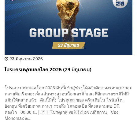
23 มิถุนายน 2026
โปรแกรมฟุตบอลโลก 2026 (23 มิถุนายน)
โปรแกรมฟุตบอลโลก 2026 คืนนี้เข้าสู่ช่วงโค้งสำคัญของรอบแบ่งกลุ่ม
หลายทีมเริ่มมองเห็นเส้นทางสู่รอบน็อกเอาต์ ขณะที่อีกหลายชาติไม่มี
แต้มให้พลาดแล้ว คืนนี้มีทั้ง โปรตุเกส ของ คริสเตียโน โรนัลโด,
อังกฤษ ที่เตรียมดวล กานา รวมถึง โคลอมเบีย ที่ลงสนามพบ DR
คองโก 00.00 น. | 🇵🇹 โปรตุเกส vs 🇺🇿 อุซเบกิสถาน ช่อง
Monomax &...