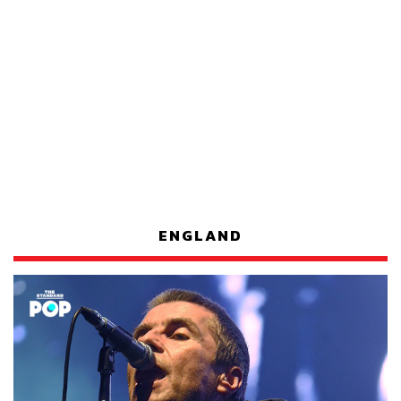
ENGLAND