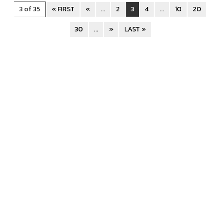
3 of 35
« FIRST
«
...
2
3
4
...
10
20
30
...
»
LAST »