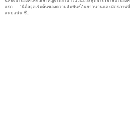
ฉลองพระองค์ให้กับเจ้าหญิงไดอานาในวันประสูติพระโอรสพระองค์
แรก “นี่คือจุดเริ่มต้นของความสัมพันธ์อันยาวนานและมิตรภาพที่
แนบแน่น ซึ...