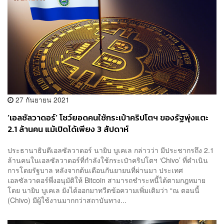
27 กันยายน 2021
‘เอลซัลวาดอร์’ โชว์ยอดคนใช้กระเป๋าคริปโตฯ ของรัฐพุ่งแตะ
2.1 ล้านคน แม้เปิดได้เพียง 3 สัปดาห์
ประธานาธิบดีเอลซัลวาดอร์ นายิบ บูเคเล กล่าวว่า มีประชากรถึง 2.1
ล้านคนในเอลซัลวาดอร์ที่กำลังใช้กระเป๋าคริปโตฯ ‘Chivo’ ที่ดำเนิน
การโดยรัฐบาล หลังจากต้นเดือนกันยายนที่ผ่านมา ประเทศ
เอลซัลวาดอร์พึ่งอนุมัติให้ Bitcoin สามารถชำระหนี้ได้ตามกฎหมาย
โดย นายิบ บูเคเล ยังได้ออกมาทวีตข้อความเพิ่มเติมว่า “ณ ตอนนี้
(Chivo) มีผู้ใช้งานมากกว่าสถาบันทาง...