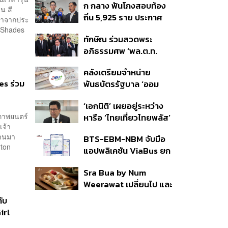
ก กลาง ฟันโกงสอบท้อง
350’ เสริมความมั่นคง
่น สี
ถิ่น 5,925 ราย ประกาศ
ชายแดน
ิกาจากประ
บัญชีใหม่ 7 ส.ค. ส่วน 97
a Shades
ทักษิณ ร่วมสวดพระ
ราย รอ ป.ป.ช. ขีดเส้นแล้ว
อภิธรรมศพ ‘พล.ต.ท.
เสร็จ 31 ส.ค.
ผ่อน’ บิดา ‘พักตร์พิไล ทวี
คลังเตรียมจำหน่าย
สิน’ สิริอายุ 103 ปี แกนนำ
es ร่วม
พันธบัตรรัฐบาล ‘ออม
เพื่อไทย-บุคคลหลาก
พลัส’ รอบถัดไป เร็วสุด 4
วงการร่วมอาลัย
‘เอกนิติ’ เผยอยู่ระหว่าง
ก.ย.นี้ อาจเพิ่มสัดส่วนการ
นภาพยนตร์
หารือ ‘ไทยเที่ยวไทยพลัส’
ขายแบบ Small Lot First
เจ้า
มีสิทธิใช้งบจากเงินกู้ 4
มากขึ้น
่านมา
BTS-EBM-NBM จับมือ
แสนล้าน มั่นใจงบต่อ ‘ไทย
ton
แอปพลิเคชัน ViaBus ยก
ช่วยไทย พลัส’ เฟส 2 มี
ระดับการติดตามตำแหน่ง
เพียงพอ
Sra Bua by Num
รถไฟฟ้า 3 สายแบบเรียล
Weerawat เปลี่ยนไป และ
ไทม์
นี่คือเหตุผลที่เราควรกลับ
ับ
ไปอีกครั้ง
irl