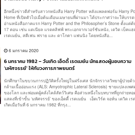
อีกหนึ่งข่าวดีสำหรับสาวกหนังสือ Harry Potter หลังแพลตฟอร์ม Harry Po
Home ที่เปิดตัวไปเมื่อต้นเดือนเมษายนที่ผ่านมา ได้ประกาศว่าจะให้บรร
อ่านหนังสือภาคแรก Harry Potter and the Philosopher’s Stone ตั้งแต่
17 ตอน เช่น แดเนียล แรดคลิฟฟ์ พระเอกจากเวอร์ชันหนัง, เดวิด เบ็คแฮม, 
เรดเมย์น, สตีเฟน ฟราย และ ดาโกตา แฟนนิง โดยหนังสือ...
6 มกราคม 2020
6 มกราคม 1982 – วันเกิด เอ็ดดี้ เรดเมย์น นักแสดงผู้มอบความ
‘มหัศจรรย์’ ให้กับวงการภาพยนตร์
นักศึกษาในขบวนการปฏิวัติครั้งใหญ่ในฝรั่งเศส นักจักรวาลวิทยาผู้ป่วยด
กล้ามเนื้ออ่อนแรง (ALS: Amyotrophic Lateral Sclerosis) ชายแปลงเพ
ของโลก และพ่อมดผู้คลั่งไคล้สัตว์วิเศษ คือส่วนหนึ่งในบทบาทที่ถูกถ่ายท
แสดงที่เข้าขั้น ‘มหัศจรรย์’ ของเอ็ดดี้ เรดเมย์น เอ็ดเวิร์ด จอห์น เดวิด เร
เกิดเมื่อวันที่ 6 มกราคม 1982 ที่กรุง...