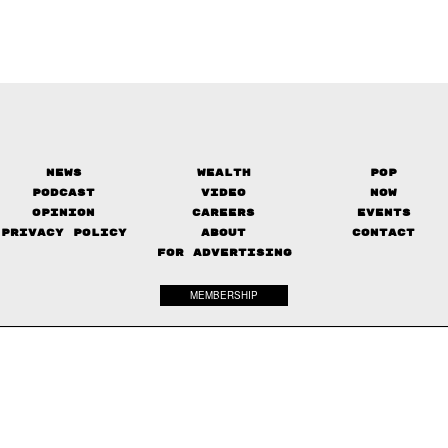
News
Wealth
Pop
Podcast
Video
Now
Opinion
Careers
Events
Privacy Policy
About
Contact
FOR ADVERTISING
MEMBERSHIP
© 2017-
2026
The Standard. All rights reserved.