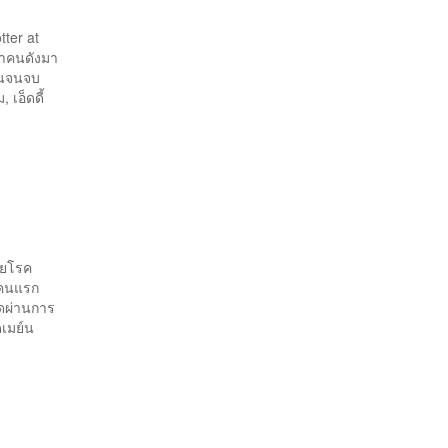
tter at
ดาคนดังมา
ต้นจนจบ
เอ็ดดี้
้วยโรค
ศคนแรก
อดผ่านการ
ดเมย์น