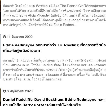
ย้อนกลับไปเมื่อปี 2015 ที่ภาพยนตร์เรื่อง The Danish Girl ได้ออกสู่สายตาผ
โลก และได้รับการตอบรับที่ดีรวมไปถึงเสียงชื่นชมจากนักวิจารณ์อีกมากม
นักแสดงนำอย่าง Alicia Vikander (อลิเซีย วิกันเดอร์) ที่ได้รับรางวัลออสก
การแสดงภาพยนตร์เรื่องนี้ ได้ออกมาพูดถึงประสบการณ์การทำงานในครั้
การเผชิญหน้ากับเสียงวิพากษ์ที่มีต่อ Eddie Redma...
11 มิถุนายน 2020
Eddie Redmayne ออกมาต่อว่า J.K. Rowling เรื่องการทวีตข้
เกี่ยวกับผู้หญิงข้ามเพศ
กลายเป็นอีกหนึ่งประเด็นที่ดูจะไม่จบง่ายๆ สำหรับการทวีตข้อความเชิงเ
ข้ามเพศของ เจ.เค. โรว์ลิง นักเขียนชื่อดัง โดยหลังจาก แดเนียล แรดคลิฟ
มาต่อว่าเมื่อต้นสัปดาห์ที่ผ่านมาผ่านประโยค “ผู้หญิงข้ามเพศก็คือผู้หญิง” ล
ดี้ เรดเมย์น พระเอกเจ้าของรางวัลออสการ์ที่เคยแสดงเรื่อง Fantastic Beas
ประพันธ์โดย เจ.เค. โรว์ลิง ก็ได้ออกมาต่อ...
6 พฤษภาคม 2020
Daniel Radcliffe, David Beckham, Eddie Redmayne ฯลฯ 
อ่านหนังสือ Harry Potter เล่มแรกให้ฟังกันฟรีๆ