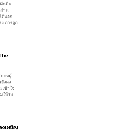
ีหมิ่น
อผ่าน
ได้บอก
แรง การถูก
 The
บบทผู้
นยังคง
จะเข้าใจ
มให้รับ
้องเผชิญ