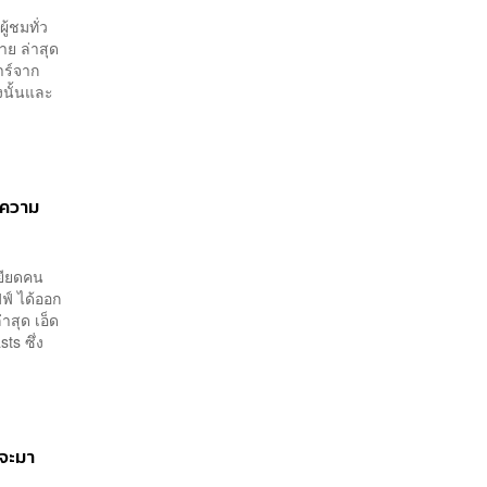
ู้ชมทั่ว
าย ล่าสุด
าร์จาก
งนั้นและ
อความ
หยียดคน
ฟ์ ได้ออก
่าสุด เอ็ด
ts ซึ่ง
จะมา