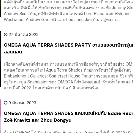
แพ้ฝั่งผู้หญิง และนี่เป็นงานประกาศรางวัลใหญ่แรกของปี หลายคนก็เลือกลุ
และครีเอทีฟเพื่อให้เข้ากับบรรยากาศที่เป็นกันเองของงาน ทั้ง Jeremy S
Andrew Scott กับสูทสีฟ้าทิฟฟานีจากแบรนด์ Loro Piana และ Vivienne
Westwood, Andrew Garfield และ Lee Jung Jae กับลุคสูทจาก...
27 มีนาคม 2023
OMEGA AQUA TERRA SHADES PARTY งานฉลองนาฬิการุ่นใหม
ลอนดอน
เมื่อกลางสัปดาห์ที่ผ่านมา ทางแบรนด์นาฬิกาชื่อดังสัญชาติสวิสอย่าง O
ฉลองเรือนเวลารุ่นใหม่ Aqua Terra Shades ด้วยการจัดปาร์ตี้สุดยิ่งใหญ
Embankment Galleries: Somerset House ใจกลางกรุงลอนดอน ซึ่งนาฬิการ
อยู่ในตระกูล Seamaster ของ OMEGA ก็กำลังทยอยเข้าร้านทั่วโลกหลังเปิ
แรกเมื่อปี 2022 โดดเด่นด้วยหน้าปัด 9 สี และมาพร้อม...
9 มีนาคม 2023
OMEGA AQUA TERRA SHADES แคมเปญใหม่กับ Eddie Red
Zoë Kravitz และ Zhou Dongyu
ตั้งแต่ OMEGA ได้เปิดตัวนาฬิกา Aqua Terra Shades ไปเมื่อปี 2022 เรือ