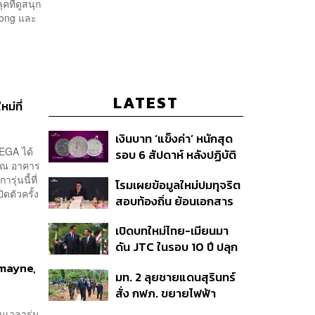
คที่ดูสนุก
trong และ
LATEST
่ที่
เงินบาท ‘แข็งค่า’ หนักสุด
MEGA ได้
รอบ 6 สัปดาห์ หลังปฏิบัติ
่ ณ อาคาร
การแทรกแซงเยนของ
ุ่นนี้ที่
โรมเผยข้อมูลใหม่ปมทุจริต
สหรัฐฯ-ญี่ปุ่น Standard
ดตัวครั้ง
สอบท้องถิ่น ย้อนเอกสาร
Chartered เปิดเป้าสิ้นปีนี้
ประชุมปี 2567 พบชื่อ
จ่อแข็งต่อแตะ 32.50 บาท
เปิดบทใหม่ไทย-เมียนมา
อนุทิน จ่อสอบต่อเอี่ยว
ต่อดอลลาร์
ดัน JTC ในรอบ 10 ปี ปลุก
ตัดตอน ม.บูรพา หรือไม่
‘เส้นเลือดใหญ่’ ค้า
mayne,
มท. 2 ลุยชายแดนสุรินทร์
ชายแดน ท่าเรือน้ำลึก
สั่ง กฟภ. ขยายไฟฟ้า
ทวาย
‘ปราสาทตาควาย–เนิน
นเวลารุ่น