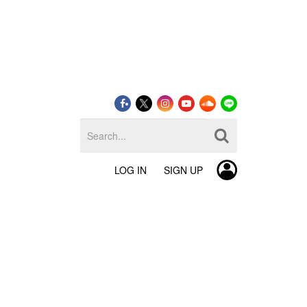
LOG IN
SIGN UP