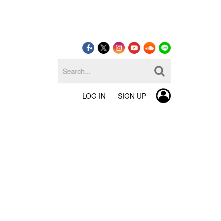
LOG IN
SIGN UP