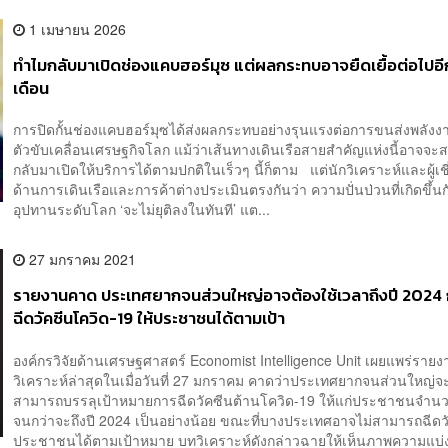
1 เมษายน 2026
ทำไมกลับมาเปิดช่องแคบฮอร์มุซ แต่ผลกระทบอาจยืดเยื้อต่อไปอ
เดือน
การปิดกั้นช่องแคบฮอร์มุซได้ส่งผลกระทบอย่างรุนแรงต่อการขนส่งพลังงาน
ตัวขับเคลื่อนเศรษฐกิจโลก แม้ว่าเส้นทางเดินเรือสายสำคัญแห่งนี้อาจจ
กลับมาเปิดให้บริการได้ตามปกติในเร็วๆ นี้ก็ตาม แต่นักวิเคราะห์และผู้เ
ด้านการเดินเรือและการค้าต่างประเมินตรงกันว่า ความปั่นป่วนที่เกิดขึ้นก
อุปทานระดับโลก ‘จะไม่ยุติลงในทันที’ แต...
27 มกราคม 2021
รายงานคาด ประเทศยากจนส่วนใหญ่อาจต้องใช้เวลาถึงปี 2024 
ฉีดวัคซีนโควิด-19 ให้ประชาชนได้ตามเป้า
องค์กรวิจัยด้านเศรษฐศาสตร์ Economist Intelligence Unit เผยแพร่ราย
วิเคราะห์ล่าสุดในเมื่อวันที่ 27 มกราคม คาดว่าประเทศยากจนส่วนใหญ่จะ
สามารถบรรลุเป้าหมายการฉีดวัคซีนต้านโควิด-19 ให้แก่ประชาชนจำน
จนกว่าจะถึงปี 2024 เป็นอย่างน้อย ขณะที่บางประเทศอาจไม่สามารถฉีดวั
ประชาชนได้ตามเป้าหมาย บทวิเคราะห์ดังกล่าวฉายให้เห็นภาพความแบ่