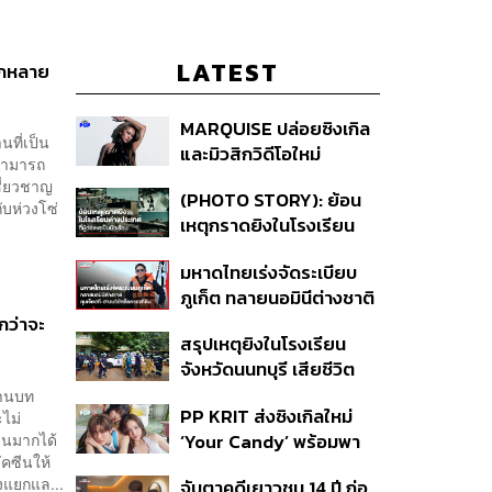
LATEST
ีกหลาย
MARQUISE ปล่อยซิงเกิล
ที่เป็น
และมิวสิกวิดีโอใหม่
ะสามารถ
IRONIC ที่เสียดสีความ
ชี่ยวชาญ
(PHOTO STORY): ย้อน
สัมพันธ์สุด Toxic
ับห่วงโซ่
เหตุกราดยิงในโรงเรียน
ต่างประเทศ ที่ผู้ก่อเหตุเป็น
มหาดไทยเร่งจัดระเบียบ
นักเรียน
ภูเก็ต ทลายนอมินีต่างชาติ
คุมเจ็ตสกี สางบริษัทฮุบ
กว่าจะ
สรุปเหตุยิงในโรงเรียน
ที่ดิน เคลียร์ใบอนุญาต
จังหวัดนนทบุรี เสียชีวิต
โรงแรมค้าง 7 ปี
รวม 8 ราย โฆษก ตร. เผย
งานบท
PP KRIT ส่งซิงเกิลใหม่
ไม่
ปมค้นประวัติคดีกราดยิงที่
วนมากได้
‘Your Candy’ พร้อมพา
สหรัฐฯ
คซีนให้
ต้าเหนิง และ ณิชา ร่วมมิว
งแยกแล...
จับตาคดีเยาวชน 14 ปี ก่อ