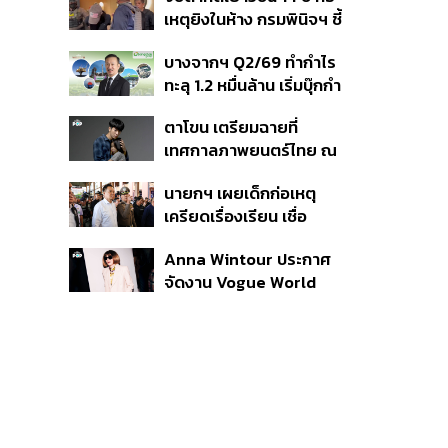
สิกวิดีโอ
เหตุยิงในห้าง กรมพินิจฯ ชี้
ประพฤติดี-รับการรักษาต่อ
บางจากฯ Q2/69 ทำกำไร
เนื่อง ประเมินปล่อยตัว
ทะลุ 1.2 หมื่นล้าน เริ่มบุ๊กกำ
ไร ‘SAF’ เชิงพาณิชย์ครั้ง
ตาโขน เตรียมฉายที่
แรก หนุนรายได้ครึ่งปีทะลุ
เทศกาลภาพยนตร์ไทย ณ
3.2 แสนล้าน
ประเทศบราซิล
นายกฯ เผยเด็กก่อเหตุ
เครียดเรื่องเรียน เชื่อ
เตรียมการเป็นขั้นตอน ชี้มี
Anna Wintour ประกาศ
กระสุนอีกกว่า 30 นัด หาก
จัดงาน Vogue World
ไม่จบชีวิตตัวเองอาจสูญ
2027 ที่ซานฟรานซิสโก
เสียเพิ่ม