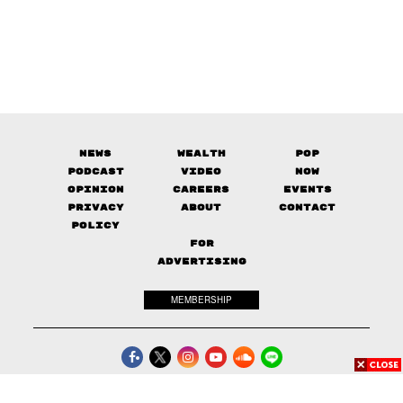
News
Wealth
Pop
Podcast
Video
Now
Opinion
Careers
Events
Privacy
About
Contact
Policy
FOR
ADVERTISING
MEMBERSHIP
© 2017-
2026
The Standard. All rights reserved.