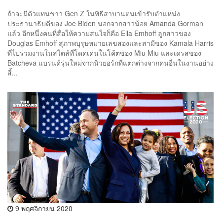
ถ้าจะมีตัวแทนชาว Gen Z ในพิธีสาบานตนเข้ารับตำแหน่ง
ประธานาธิบดีของ Joe Biden นอกจากสาวน้อย Amanda Gorman
แล้ว อีกหนึ่งคนที่สื่อให้ความสนใจก็คือ Ella Emhoff ลูกสาวของ
Douglas Emhoff สุภาพบุรุษหมายเลขสองและสามีของ Kamala Harris
ที่ไปร่วมงานในสไตล์ที่โดดเด่นในโค้ตของ Miu Miu และเดรสของ ​
Batcheva แบรนด์รุ่นใหม่จากนิวยอร์กที่แตกต่างจากคนอื่นในงานอย่าง
สิ้...
9 พฤศจิกายน 2020