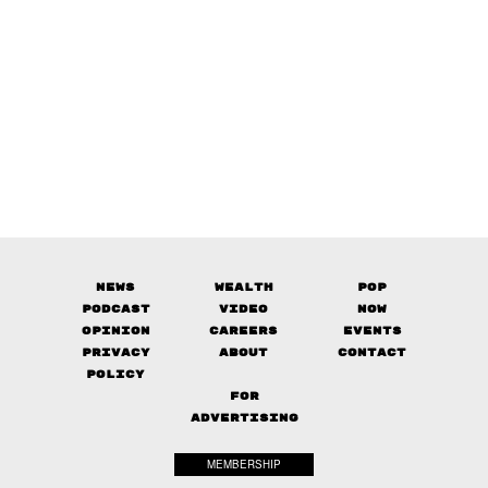
News
Wealth
Pop
Podcast
Video
Now
Opinion
Careers
Events
Privacy
About
Contact
Policy
FOR
ADVERTISING
MEMBERSHIP