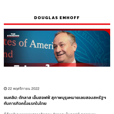
DOUGLAS EMHOFF
22 พฤศจิกายน 2022
ชมคลิป: ดักลาส เอ็มฮอฟฟ์ สุภาพบุรุษหมายเลขสองสหรัฐฯ
กับภารกิจครั้งแรกในไทย
นี่คือคลิปบรรยากาศการติดตาม ดักลาส เอ็มฮอฟฟ์ สุภาพบุรุษ