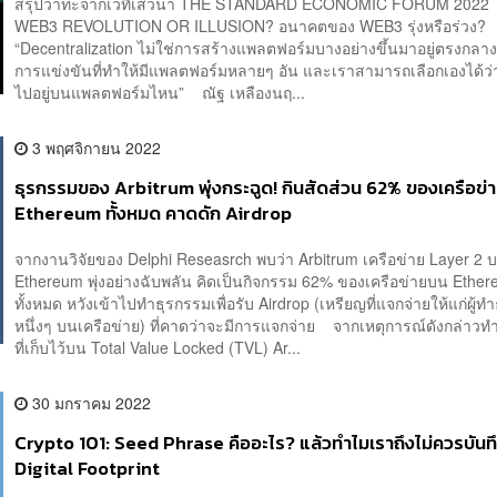
สรุปวาทะจากเวทีเสวนา THE STANDARD ECONOMIC FORUM 2022 ใ
WEB3 REVOLUTION OR ILLUSION? อนาคตของ WEB3 รุ่งหรือร่ว
“Decentralization ไม่ใช่การสร้างแพลตฟอร์มบางอย่างขึ้นมาอยู่ตรงกลาง
การแข่งขันที่ทำให้มีแพลตฟอร์มหลายๆ อัน และเราสามารถเลือกเองได้ว
ไปอยู่บนแพลตฟอร์มไหน” ณัฐ เหลืองนฤ...
3 พฤศจิกายน 2022
ธุรกรรมของ Arbitrum พุ่งกระฉูด​! กินสัดส่วน 62% ของเครือข
Ethereum ทั้งหมด คาดดัก Airdrop
จากงานวิจัยของ Delphi Reseasrch พบว่า Arbitrum เครือข่าย Layer 2 
Ethereum พุ่งอย่างฉับพลัน คิดเป็นกิจกรรม 62% ของเครือข่ายบน Ethe
ทั้งหมด หวังเข้าไปทำธุรกรรมเพื่อรับ Airdrop (เหรียญที่แจกจ่ายให้แก่ผู้ท
หนึ่งๆ บนเครือข่าย) ที่คาดว่าจะมีการแจกจ่าย จากเหตุการณ์ดังกล่าวทำ
ที่เก็บไว้บน Total Value Locked (TVL) Ar...
30 มกราคม 2022
Crypto 101: Seed Phrase คืออะไร? แล้วทำไมเราถึงไม่ควรบันทึก
Digital Footprint