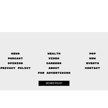
News
Wealth
Pop
Podcast
Video
Now
Opinion
Careers
Events
Privacy Policy
About
Contact
FOR ADVERTISING
MEMBERSHIP