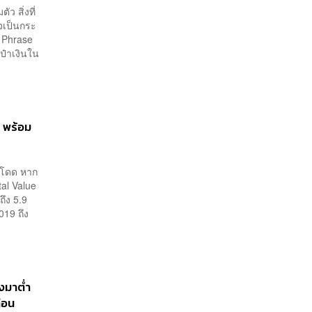
ว สิ่งที่
าจเป็นกระ
d Phrase
เป๋าเงินใน
 พร้อม
ระโดด หาก
al Value
ถึง 5.9
019 ถึง
งมาต่ำ
ก่อน