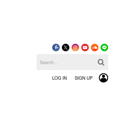
LOG IN
SIGN UP