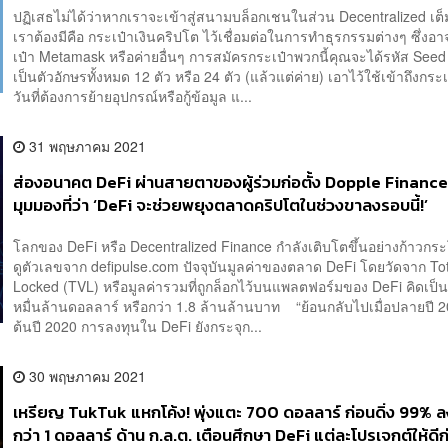
ปฏิเสธไม่ได้ว่าหากเราจะเข้าสู่สนามบล็อกเชนในส่วน Decentralized เต็มตั
เราต้องมีคือ กระเป๋าเงินคริปโต ไว้เชื่อมต่อในการทำธุรกรรมต่างๆ ซึ่งอ
เป๋า Metamask หรือค่ายอื่นๆ การสมัครกระเป๋าพวกนี้คุณจะได้รหัส See
เป็นตัวอักษรทั้งหมด 12 ตัว หรือ 24 ตัว (แล้วแต่ค่าย) เอาไว้ใช้เข้าถึงกระ
วันที่ต้องการย้ายอุปกรณ์หรือกู้ข้อมูล แ...
31 พฤษภาคม 2021
ส่องอนาคต DeFi ผ่านสายตาของผู้ร่วมก่อตั้ง Dopple Finance
มุมมองที่ว่า ‘DeFi จะช่วยพยุงตลาดคริปโตในช่วงขาลงรอบนี้!’
โลกของ DeFi หรือ Decentralized Finance กำลังเติบโตขึ้นอย่างก้าวก
ดูตัวเลขจาก defipulse.com ปัจจุบันมูลค่าของตลาด DeFi โดยวัดจาก Tot
Locked (TVL) หรือมูลค่ารวมที่ถูกล็อกไว้บนแพลตฟอร์มของ DeFi คิดเป็น
หมื่นล้านดอลลาร์ หรือกว่า 1.8 ล้านล้านบาท “ย้อนกลับไปเมื่อปลายปี 2
ต้นปี 2020 การลงทุนใน DeFi ยังกระจุก...
30 พฤษภาคม 2021
เหรียญ TukTuk แหกโค้ง! พุ่งแตะ 700 ดอลลาร์ ก่อนดิ่ง 99% ล
กว่า 1 ดอลลาร์ ด้าน ก.ล.ต. เตือนศึกษา DeFi แต่ละโปรเจกต์ให้ดี