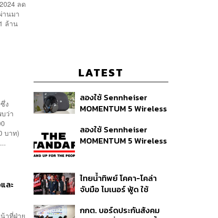
 2024 ลด
ผ่านมา
1 ล้าน
LATEST
ลองใช้ Sennheiser
ึ่ง
MOMENTUM 5 Wireless
พบว่า
หูฟัง 14,990 บาท ที่ให้ผู้ใช้
00
ลองใช้ Sennheiser
ถอดเปลี่ยนแบตเองได้
00 บาท)
MOMENTUM 5 Wireless
ก่อนกฎ EU บังคับปีหน้า
..
หูฟัง 14,990 บาท ที่ให้ผู้ใช้
ถอดเปลี่ยนแบตเองได้
ก่อนกฎ EU บังคับปีหน้า
ไทยน้ำทิพย์ โคคา-โคล่า
้อและ
จับมือ ไมเนอร์ ฟู้ด ใช้
คอนเสิร์ตแทนส่วนลด เดิม
กกต. บอร์ดประกันสังคม
พัน Music Marketing ใน
้าที่ฝ่าย