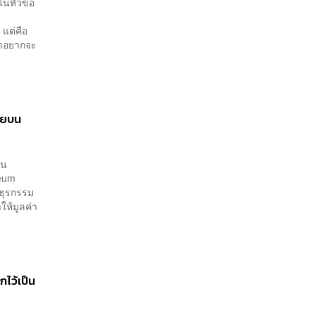
นหัวข้อ
ง?
 แต่คือ
่าอยากจะ
่ายบน
บน
reum
ำธุรกรรม
ให้มูลค่า
ไว้เป็น