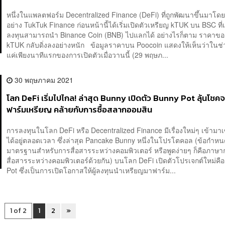
ตัดสินใจ
หนึ่งในแพลตฟอร์ม Decentralized Finance (DeFi) ที่ถูกพัฒนาขึ้นมาโ
อย่าง TukTuk Finance ก่อนหน้านี้ได้เริ่มเปิดตัวเหรียญ kTUK บน BSC ที่เ
ลงทุนสามารถนำ Binance Coin (BNB) ไปแลกได้ อย่างไรก็ตาม ราคาขอ
kTUK กลับดิ่งลงอย่างหนัก ข้อมูลราคาบน Poocoin แสดงให้เห็นว่าในช
แค่เพียงนาทีแรกของการเปิดตัวเมื่อวานนี้ (29 พฤษภ...
30 พฤษภาคม 2021
โลก DeFi เริ่มไปไกล! ล่าสุด Bunny เปิดตัว Bunny Pot ลุ้นโช
ฟาร์มเหรียญ คล้ายกับการซื้อสลากออมสิน
การลงทุนในโลก DeFi หรือ Decentralized Finance มีเรื่องใหม่ๆ เข้ามาเ
ได้อยู่ตลอดเวลา ซึ่งล่าสุด Pancake Bunny หนึ่งในโปรโตคอล (ข้อกำหนดท
มาตรฐานสำหรับการสื่อสารระหว่างคอมพิวเตอร์ หรือพูดง่ายๆ ก็คือภาษาก
สื่อสารระหว่างคอมพิวเตอร์ด้วยกัน) บนโลก DeFi เปิดตัวโปรเจกต์ใหม่คื
Pot ซึ่งเป็นการเปิดโอกาสให้ผู้ลงทุนนำเหรียญมาฟาร์ม...
1 of 2
1
2
»