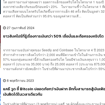
โต ออกรายงานล่าสุดเผยว่า ยอดการแฮ็กของคริปโตในไตรมาส 1 ของปี
ลงจากช่วงเดียวกันของปีก่อนหน้า 23% ในรายงานชี้ว่าในไตรมาส 1 ที่
ความเสียหายบนโลกคริปโตเกิดขึ้นจากการแฮ็ก 46 ครั้ง คิดเป็นมูลค่า 32
ดอลลาร์ คิดเป็นสัดส่วนกว่า 95.6% ของมูลค่าความเสี...
27 กุมภาพันธ์ 2024
ชาวสิงคโปร์ที่รู้เรื่องการเงินกว่า 50% เชื่อมั่นและถือครองคริปโต
จากรายงานฉบับล่าสุดของ Seedly and Coinbase ในไตรมาส 4 ปี 2023 ซ
ทำการสำรวจชาวสิงคโปร์กว่า 2,000 คนที่มีความเข้าใจในด้านการเงิน 
57% ของกลุ่มคนเหล่านี้ล้วนถือครองคริปโต โดยมีช่วงเงินลงทุนราว 1,0
ดอลลาร์ (ประมาณ 35,000 บาท) ถึง 25,000 ดอลลาร์ (ประมาณ 875,0
รายงานดังกล่าวยังพบอีกว่า ในช่วงปีที่ผ่านมาประชากรสิงคโปร์กว่า 55%.
8 พฤศจิกายน 2023
แคธี วูด ชี้ Bitcoin ปลอดภัยกว่าเงินฝาก อีกทั้งสามารถสู้เงินเฟ
เงินฝืดได้ในเวลาเดียวกัน
ในช่วงสัปดาห์ที่ผ่านมา (3 พฤศจิกายน) แคธี วูด ผู้ก่อตั้งและประธานเจ้าหน