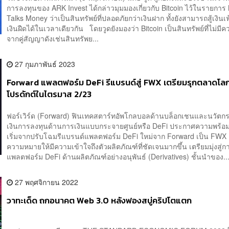
การลงทุนของ ARK Invest ได้กล่าวมุมมองเกี่ยวกับ Bitcoin ไว้ในรายการ
Talks Money ว่าเป็นสินทรัพย์ที่ปลอดภัยกว่าเงินฝาก ทั้งยังสามารถสู้เงิน
เงินฝืดได้ในเวลาเดียวกัน โดยวูดยังมองว่า Bitcoin เป็นสินทรัพย์ที่ไม่มีค
จากคู่สัญญาดังเช่นสินทรัพย...
27 กุมภาพันธ์ 2023
Forward แพลตฟอร์ม DeFi รีแบรนด์สู่ FWX เตรียมรุกตลาดโล
โปรดักต์ในไตรมาส 2/23
ฟอร์เวิร์ด (Forward) ฟินเทคสตาร์ทอัพโกลบอลด้านบล็อกเชนและนวัต
เงินการลงทุนด้านการเงินแบบกระจายศูนย์หรือ DeFi ประกาศความพร้อม
เริ่มจากปรับโฉมรีแบรนด์แพลตฟอร์ม DeFi ใหม่จาก Forward เป็น FWX เพื
ความหมายให้มีความเข้าใจถึงตัวผลิตภัณฑ์ที่ชัดเจนมากขึ้น เตรียมมุ่งสู่ก
แพลตฟอร์ม DeFi ด้านผลิตภัณฑ์อย่างอนุพันธ์ (Derivatives) ชั้นนำของ..
27 พฤศจิกายน 2022
วาทะเด็ด ถกอนาคต Web 3.0 หลังฟองสบู่คริปโตแตก