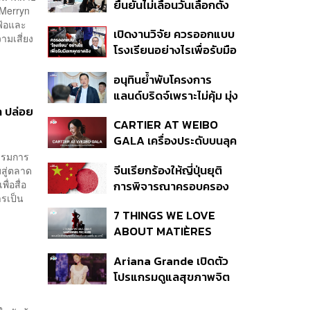
ยืนยันไม่เลื่อนวันเลือกตั้ง
ปีที่ธุรกิจร้านอาหารโต
 Merryn
และปรับบางกระบวนการ
ทรงตัวที่ 3.2%
เฟ้อและ
เปิดงานวิจัย ควรออกแบบ
ตามคำสั่งทุเลาของศาล
วามเสี่ยง
โรงเรียนอย่างไรเพื่อรับมือ
เหตุกราดยิง
อนุทินย้ำพับโครงการ
แลนด์บริดจ์เพราะไม่คุ้ม มุ่ง
พัฒนา Missing Link
ก ปล่อย
CARTIER AT WEIBO
รองรับอ่าวไทย-อันดามัน
GALA เครื่องประดับบนลุค
พรมแดงของแขกคน
กรรมการ
จีนเรียกร้องให้ญี่ปุ่นยุติ
สู่ตลาด
สำคัญ
่อสื่อ
การพิจารณาครอบครอง
ารเป็น
อาวุธนิวเคลียร์
.
7 THINGS WE LOVE
ABOUT MATIÈRES
FÉCALES
Ariana Grande เปิดตัว
โปรแกรมดูแลสุขภาพจิต
สำหรับคนในอุตสาหกรรม
ดนตรี