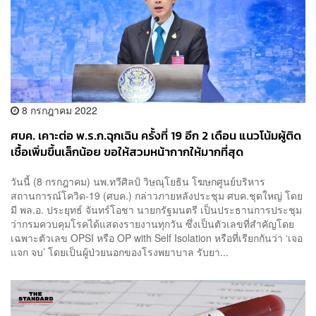
8 กรกฎาคม 2022
ศบค. เคาะต่อ พ.ร.ก.ฉุกเฉิน ครั้งที่ 19 อีก 2 เดือน แนวโน้มผู้ติด
เชื้อเพิ่มขึ้นเล็กน้อย ขอให้สวมหน้ากากให้มากที่สุด
วันนี้ (8 กรกฎาคม) นพ.ทวีศิลป์ วิษณุโยธิน โฆษกศูนย์บริหาร
สถานการณ์โควิด-19 (ศบค.) กล่าวภายหลังประชุม ศบค.ชุดใหญ่ โดย
มี พล.อ. ประยุทธ์ จันทร์โอชา นายกรัฐมนตรี เป็นประธานการประชุม
ว่ากรมควบคุมโรคได้แสดงรายงานทุกวัน ซึ่งเป็นตัวเลขที่สำคัญโดย
เฉพาะตัวเลข OPSI หรือ OP with Self Isolation หรือที่เรียกกันว่า ‘เจอ
แจก จบ’ โดยเป็นผู้ป่วยนอกของโรงพยาบาล รับยา...