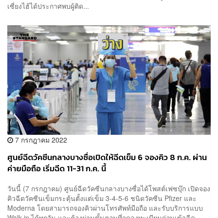
เซี่ยงไฮ้ได้ประกาศพบผู้ติด...
7 กรกฎาคม 2022
ศูนย์ฉีดวัคซีนกลางบางซื่อเปิดให้ฉีดเข็ม 6 จองคิว 8 ก.ค. ผ่าน
ค่ายมือถือ เริ่มฉีด 11-31 ก.ค. นี้
วันนี้ (7 กรกฎาคม) ศูนย์ฉีดวัคซีนกลางบางซื่อได้โพสต์เฟซบุ๊ก เปิดจอง
คิวฉีดวัคซีนเข็มกระตุ้นตั้งแต่เข็ม 3-4-5-6 ชนิดวัคซีน Pfizer และ
Moderna โดยสามารถจองคิวผ่านโทรศัพท์มือถือ และรับบริการแบบ
Walk-in ได้ทุกวัน และต้องผ่านขั้นตอนที่จุดลงทะเบียนก่อนเข้าฉีด