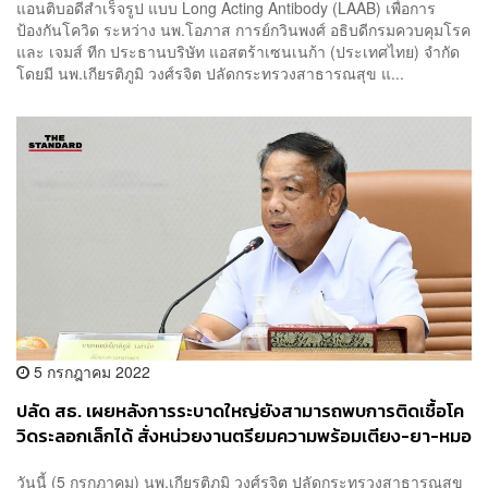
แอนติบอดีสำเร็จรูป แบบ Long Acting Antibody (LAAB) เพื่อการ
ป้องกันโควิด ระหว่าง นพ.โอภาส การย์กวินพงศ์ อธิบดีกรมควบคุมโรค
และ เจมส์ ทีก ประธานบริษัท แอสตร้าเซนเนก้า (ประเทศไทย) จำกัด
โดยมี นพ.เกียรติภูมิ วงศ์รจิต ปลัดกระทรวงสาธารณสุข แ...
5 กรกฎาคม 2022
ปลัด สธ. เผยหลังการระบาดใหญ่ยังสามารถพบการติดเชื้อโค
วิดระลอกเล็กได้ สั่งหน่วยงานตรียมความพร้อมเตียง-ยา-หมอ
วันนี้ (5 กรกฎาคม) นพ.เกียรติภูมิ วงศ์รจิต ปลัดกระทรวงสาธารณสุข