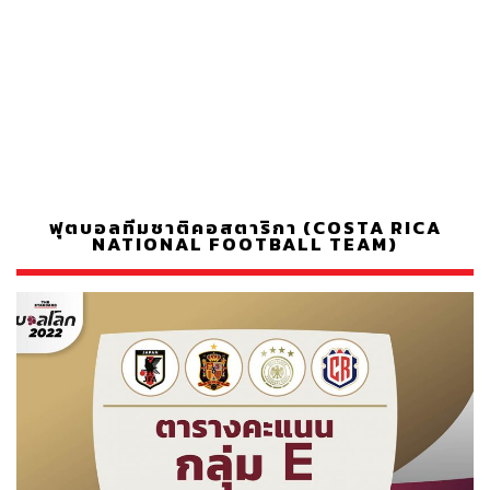
ฟุตบอลทีมชาติคอสตาริกา (COSTA RICA
NATIONAL FOOTBALL TEAM)