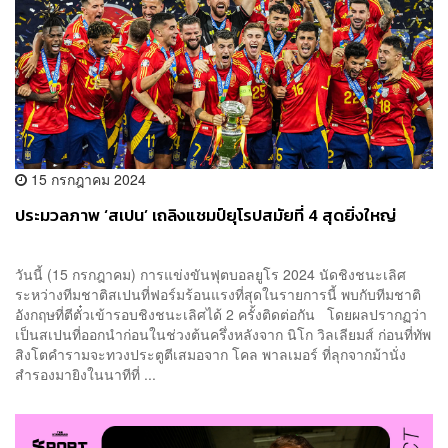
15 กรกฎาคม 2024
ประมวลภาพ ‘สเปน’ เถลิงแชมป์ยุโรปสมัยที่ 4 สุดยิ่งใหญ่
วันนี้ (15 กรกฎาคม) การแข่งขันฟุตบอลยูโร 2024 นัดชิงชนะเลิศ
ระหว่างทีมชาติสเปนที่ฟอร์มร้อนแรงที่สุดในรายการนี้ พบกับทีมชาติ
อังกฤษที่ตีตั๋วเข้ารอบชิงชนะเลิศได้ 2 ครั้งติดต่อกัน โดยผลปรากฏว่า
เป็นสเปนที่ออกนำก่อนในช่วงต้นครึ่งหลังจาก นิโก วิลเลียมส์ ก่อนที่ทัพ
สิงโตคำรามจะทวงประตูตีเสมอจาก โคล พาลเมอร์ ที่ลุกจากม้านั่ง
สำรองมายิงในนาทีที่ ...