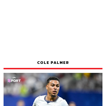
COLE PALMER