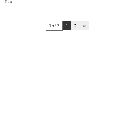
ปัจจ...
1 of 2
1
2
»