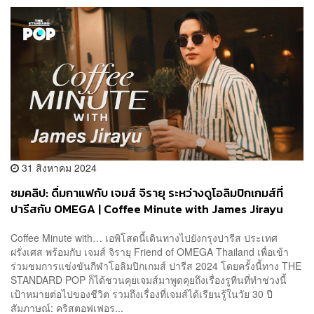
31 สิงหาคม 2024
ชมคลิป: ดื่มกาแฟกับ เจมส์ จิรายุ ระหว่างดูโอลิมปิกเกมส์ที่
ปารีสกับ OMEGA | Coffee Minute with James Jirayu
Coffee Minute with… เอพิโสดนี้เดินทางไปยังกรุงปารีส ประเทศ
ฝรั่งเศส พร้อมกับ เจมส์ จิรายุ Friend of OMEGA Thailand เพื่อเข้า
ร่วมชมการแข่งขันกีฬาโอลิมปิกเกมส์ ปารีส 2024 โดยครั้งนี้ทาง THE
STANDARD POP ก็ได้ชวนคุยเจมส์มาพูดคุยถึงเรื่องรูทีนที่ทำช่วงนี้
เป้าหมายต่อไปของชีวิต รวมถึงเรื่องที่เจมส์ได้เรียนรู้ในวัย 30 ปี
สัมภาษณ์: คริสตอฟเฟอร...