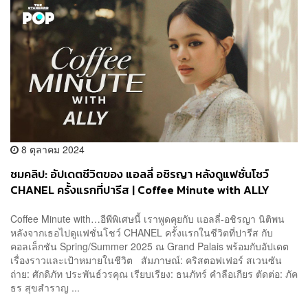
8 ตุลาคม 2024
ชมคลิป: อัปเดตชีวิตของ แอลลี่ อชิรญา หลังดูแฟชั่นโชว์
CHANEL ครั้งแรกที่ปารีส | Coffee Minute with ALLY
Coffee Minute with…อีพีพิเศษนี้ เราพูดคุยกับ แอลลี่-อชิรญา นิติพน
หลังจากเธอไปดูแฟชั่นโชว์ CHANEL ครั้งแรกในชีวิตที่ปารีส กับ
คอลเล็กชัน Spring/Summer 2025 ณ Grand Palais พร้อมกับอัปเดต
เรื่องราวและเป้าหมายในชีวิต สัมภาษณ์: คริสตอฟเฟอร์ สเวนซัน
ถ่าย: ศักดิภัท ประพันธ์วรคุณ เรียบเรียง: ธนภัทร์ คำลือเกียร ตัดต่อ: ภัค
ธร สุขสำราญ ...