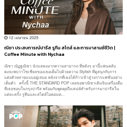
12 เมษายน 2025
ณิชา ประสบการณ์ปารีส รูทีน สไตล์ และการบาลานซ์ชีวิต |
Coffee Minute with Nychaa
ณิชา ณัฏฐณิชา นักแสดงมากความสามารถ ที่หลังๆ มานี้แฟนคลับ
คงจะพบว่าโซเชียลของเธอเต็มไปด้วยความ Stylish ที่ดูสนุกกับการ
แต่งตัวหลายแบบอยู่เสมอ หลังจากที่เธอได้ก้าวเข้าสู่วงการแฟชั่นอย่าง
เต็มตัว ครั้งนี้ THE STANDARD POP เลยขอพาณิชาเดินจิบเครื่องดื่ม
ที่เธอชอบในกรุงปารีส พร้อมกับพูดคุยถึงเสน่ห์สำหรับการมาปารีสใน
แต่ละครั้ง รูทีนและสไตล์ไอคอนท...