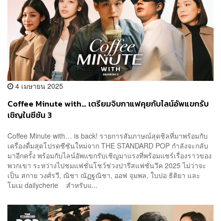
4 เมษายน 2025
Coffee Minute with… เตรียมจิบกาแฟคุยกับไลน์อัพแขกรับ
เชิญในซีซัน 3
Coffee Minute with… is back! รายการสัมภาษณ์สุดชิลที่มาพร้อมกับ
เครื่องดื่มสุดโปรดซีซันใหม่จาก THE STANDARD POP กำลังจะกลับ
มาอีกครั้ง พร้อมกับไลน์อัพแขกรับเชิญมาแรงที่พร้อมแชร์เรื่องราวของ
พวกเขา ระหว่างไปชมแฟชั่นโชว์ช่วงปารีสแฟชั่นวีค 2025 ไม่ว่าจะ
เป็น สกาย วงศ์รวี, ณิชา ณัฏฐณิชา, ออฟ จุมพล, ใบปอ ธิติยา และ
โมเม dailycherie สำหรับแ...