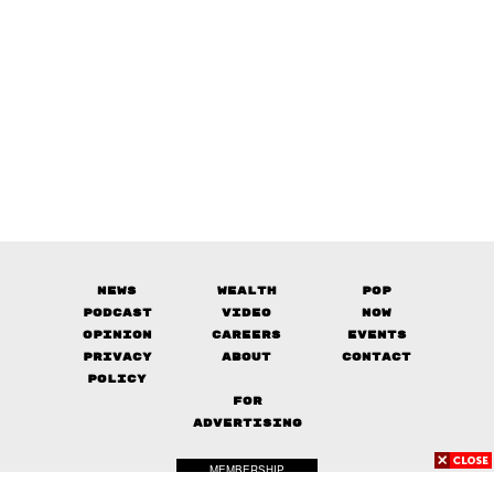
News
Wealth
Pop
Podcast
Video
Now
Opinion
Careers
Events
Privacy
About
Contact
Policy
FOR
ADVERTISING
MEMBERSHIP