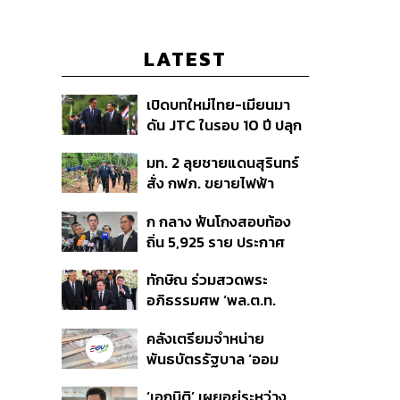
LATEST
เปิดบทใหม่ไทย-เมียนมา
ดัน JTC ในรอบ 10 ปี ปลุก
‘เส้นเลือดใหญ่’ ค้า
มท. 2 ลุยชายแดนสุรินทร์
ชายแดน ท่าเรือน้ำลึก
สั่ง กฟภ. ขยายไฟฟ้า
ทวาย
‘ปราสาทตาควาย–เนิน
ก กลาง ฟันโกงสอบท้อง
350’ เสริมความมั่นคง
ถิ่น 5,925 ราย ประกาศ
ชายแดน
บัญชีใหม่ 7 ส.ค. ส่วน 97
ทักษิณ ร่วมสวดพระ
ราย รอ ป.ป.ช. ขีดเส้นแล้ว
อภิธรรมศพ ‘พล.ต.ท.
เสร็จ 31 ส.ค.
ผ่อน’ บิดา ‘พักตร์พิไล ทวี
คลังเตรียมจำหน่าย
สิน’ สิริอายุ 103 ปี แกนนำ
พันธบัตรรัฐบาล ‘ออม
เพื่อไทย-บุคคลหลาก
พลัส’ รอบถัดไป เร็วสุด 4
วงการร่วมอาลัย
‘เอกนิติ’ เผยอยู่ระหว่าง