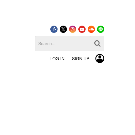
LOG IN
SIGN UP