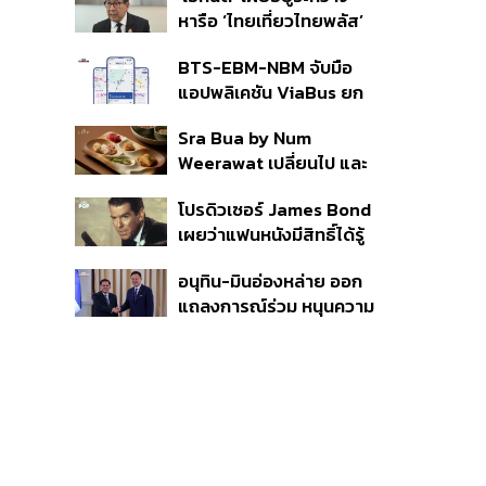
ก.ย.นี้ อาจเพิ่มสัดส่วนการ
หารือ ‘ไทยเที่ยวไทยพลัส’
ขายแบบ Small Lot First
มีสิทธิใช้งบจากเงินกู้ 4
มากขึ้น
BTS-EBM-NBM จับมือ
แสนล้าน มั่นใจงบต่อ ‘ไทย
แอปพลิเคชัน ViaBus ยก
ช่วยไทย พลัส’ เฟส 2 มี
ระดับการติดตามตำแหน่ง
เพียงพอ
Sra Bua by Num
รถไฟฟ้า 3 สายแบบเรียล
Weerawat เปลี่ยนไป และ
ไทม์
นี่คือเหตุผลที่เราควรกลับ
โปรดิวเซอร์ James Bond
ไปอีกครั้ง
เผยว่าแฟนหนังมีสิทธิ์ได้รู้
ว่าใครจะมารับบทนำช่วง
อนุทิน-มินอ่องหล่าย ออก
ปลายปีนี้
แถลงการณ์ร่วม หนุนความ
ร่วมมือรอบด้าน ยกระดับ
ปราบอาชญากรรมข้าม
ชาติ แก้ปัญหาหมอกควัน-
มลพิษทางน้ำ