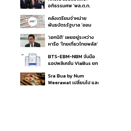
ราย รอ ป.ป.ช. ขีดเส้นแล้ว
อภิธรรมศพ ‘พล.ต.ท.
เสร็จ 31 ส.ค.
ผ่อน’ บิดา ‘พักตร์พิไล ทวี
คลังเตรียมจำหน่าย
สิน’ สิริอายุ 103 ปี แกนนำ
พันธบัตรรัฐบาล ‘ออม
เพื่อไทย-บุคคลหลาก
พลัส’ รอบถัดไป เร็วสุด 4
วงการร่วมอาลัย
‘เอกนิติ’ เผยอยู่ระหว่าง
ก.ย.นี้ อาจเพิ่มสัดส่วนการ
หารือ ‘ไทยเที่ยวไทยพลัส’
ขายแบบ Small Lot First
มีสิทธิใช้งบจากเงินกู้ 4
มากขึ้น
BTS-EBM-NBM จับมือ
แสนล้าน มั่นใจงบต่อ ‘ไทย
แอปพลิเคชัน ViaBus ยก
ช่วยไทย พลัส’ เฟส 2 มี
ระดับการติดตามตำแหน่ง
เพียงพอ
Sra Bua by Num
รถไฟฟ้า 3 สายแบบเรียล
Weerawat เปลี่ยนไป และ
ไทม์
นี่คือเหตุผลที่เราควรกลับ
ไปอีกครั้ง