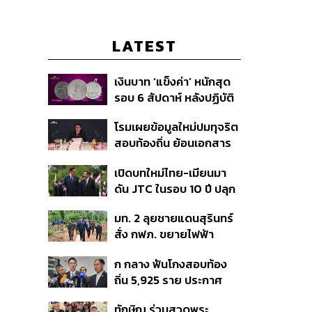
LATEST
เงินบาท ‘แข็งค่า’ หนักสุด
รอบ 6 สัปดาห์ หลังปฏิบัติ
การแทรกแซงเยนของ
โรมเผยข้อมูลใหม่ปมทุจริต
สหรัฐฯ-ญี่ปุ่น Standard
สอบท้องถิ่น ย้อนเอกสาร
Chartered เปิดเป้าสิ้นปีนี้
ประชุมปี 2567 พบชื่อ
จ่อแข็งต่อแตะ 32.50 บาท
เปิดบทใหม่ไทย-เมียนมา
อนุทิน จ่อสอบต่อเอี่ยว
ต่อดอลลาร์
ดัน JTC ในรอบ 10 ปี ปลุก
ตัดตอน ม.บูรพา หรือไม่
‘เส้นเลือดใหญ่’ ค้า
มท. 2 ลุยชายแดนสุรินทร์
ชายแดน ท่าเรือน้ำลึก
สั่ง กฟภ. ขยายไฟฟ้า
ทวาย
‘ปราสาทตาควาย–เนิน
ก กลาง ฟันโกงสอบท้อง
350’ เสริมความมั่นคง
ถิ่น 5,925 ราย ประกาศ
ชายแดน
บัญชีใหม่ 7 ส.ค. ส่วน 97
ทักษิณ ร่วมสวดพระ