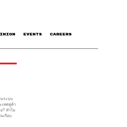
INION
EVENTS
CAREERS
นในระบบ
เทศคู่ค้า
รือ? ทำไม
ันเกือบ