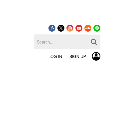
LOG IN
SIGN UP