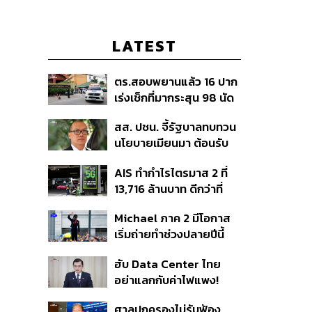
LATEST
ตร.สอบพยานแล้ว 16 ปาก
เร่งเช็กที่มากระสุน 98 นัด
ประสานครูภาษาไทยเข้าให้
สส. ปชน. จี้รัฐบาลทบทวน
ปากคำ
นโยบายเมียนมา ต้อนรับ
‘มินอ่องหล่าย’ ได้แค่
AIS ทำกำไรไตรมาส 2 ที่
สัญญาว่างเปล่า
13,716 ล้านบาท ดีกว่าที่
ประเมินไว้ แต่ยังคงเป้าทั้งปี
Michael ภาค 2 มีโอกาส
เท่าเดิม เน็ตบ้านโตแรงสุด
เริ่มถ่ายทำช่วงปลายปีนี้
7.9%
หรือต้นปีหน้า
ฮับ Data Center ไทย
อย่าแลกกับค่าไฟแพง!
CEO ภาคอุตสาหกรรมชี้
ศาลปกครองไม่รับฟ้อง