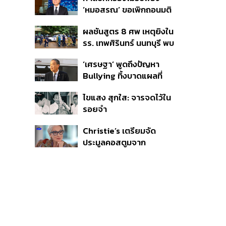
รัฐต้องคุมต้นทุนน้ำ-ไฟ
‘หมอสรณ’ ขอเพิกถอนมติ
สรรหา กสทช. ชี้ยังไม่ใช่ผู้
ผลชันสูตร 8 ศพ เหตุยิงใน
เดือดร้อนเสียหาย
รร. เทพศิรินทร์ นนทบุรี พบ
กระสุนเข้าจุดสำคัญ
‘เศรษฐา’ พูดถึงปัญหา
‘ศีรษะ-หน้าอก’ ครูถูกยิง 4
Bullying ทิ้งบาดแผลที่
นัด จากระยะไกล
มองไม่เห็น ย้ำผู้ใหญ่ต้อง
ไขแสง สุกใส: จารจดไว้ใน
รับฟัง-ช่วยเด็กให้เร็ว
รอยจำ
Christie’s เตรียมจัด
ประมูลคอสตูมจาก
ภาพยนตร์ The Devil
Wears Prada 2