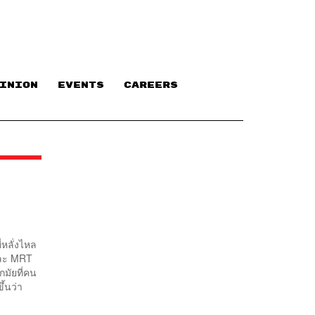
INION
EVENTS
CAREERS
่หลั่งไหล
S และ MRT
กมัยที่คน
ึ้นว่า