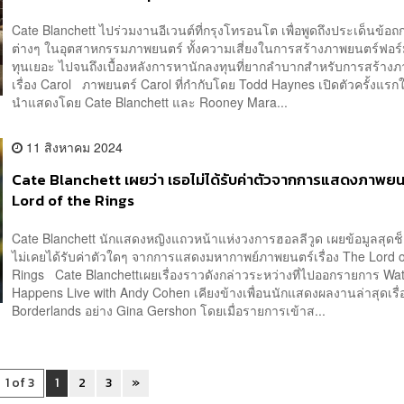
Cate Blanchett ไปร่วมงานอีเวนต์ที่กรุงโทรอนโต เพื่อพูดถึงประเด็นข้อถก
ต่างๆ ในอุตสาหกรรมภาพยนตร์ ทั้งความเสี่ยงในการสร้างภาพยนตร์ฟอร์มยั
ทุนเยอะ ไปจนถึงเบื้องหลังการหานักลงทุนที่ยากลำบากสำหรับการสร้าง
เรื่อง Carol ภาพยนตร์ Carol ที่กำกับโดย Todd Haynes เปิดตัวครั้งแรก
นำแสดงโดย Cate Blanchett และ Rooney Mara...
11 สิงหาคม 2024
Cate Blanchett เผยว่า เธอไม่ได้รับค่าตัวจากการแสดงภาพย
Lord of the Rings
Cate Blanchett นักแสดงหญิงแถวหน้าแห่งวงการฮอลลีวูด เผยข้อมูลสุดช็
ไม่เคยได้รับค่าตัวใดๆ จากการแสดงมหากาพย์ภาพยนตร์เรื่อง The Lord o
Rings Cate Blanchettเผยเรื่องราวดังกล่าวระหว่างที่ไปออกรายการ Wa
Happens Live with Andy Cohen เคียงข้างเพื่อนนักแสดงผลงานล่าสุดเรื่
Borderlands อย่าง Gina Gershon โดยเมื่อรายการเข้าส...
1 of 3
1
2
3
»