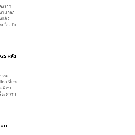
่องราว
ผลงานออก
ิงแล้ว
รื่อง I’m
25 หลัง
ะกาศ
on ที่เธอ
อเดือน
รื่องความ
 เผย