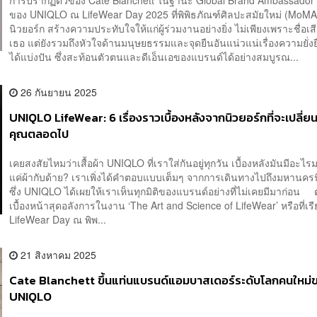
ของ UNIQLO ณ LifeWear Day 2025 ที่พิพิธภัณฑ์ศิลปะสมัยใหม่ (MoM
นิวยอร์ก สร้างความประทับใจให้แก่ผู้ร่วมงานอย่างยิ่ง ไม่เพียงเพราะชื่อเ
เธอ แต่ยังรวมถึงหัวใจด้านมนุษยธรรมและจุดยืนอันแน่วแน่เรื่องความยั่งย
ได้แบ่งปัน ซึ่งสะท้อนตัวตนและดีเอ็นเอของแบรนด์ได้อย่างสมบูรณ...
26 กันยายน 2025
UNIQLO LifeWear: 6 เรื่องราวเบื้องหลังจากนิวยอร์กที่จะเปลี่ย
คุณตลอดไป
เคยสงสัยไหมว่าเสื้อผ้า UNIQLO ที่เราใส่กันอยู่ทุกวัน เบื้องหลังมันมีอะไร
แค่ผ้ากับด้าย? เราเพิ่งได้คำตอบแบบเต็มๆ จากการเดินทางไปถึงมหานครน
ซึ่ง UNIQLO ได้เผยให้เราเห็นทุกมิติของแบรนด์อย่างที่ไม่เคยมีมาก่อน ตั
เบื้องหน้าสุดอลังการในงาน ‘The Art and Science of LifeWear’ หรือที่เรี
LifeWear Day ณ พิพ...
21 สิงหาคม 2025
Cate Blanchett ขึ้นแท่นแบรนด์แอมบาสเดอร์ระดับโลกคนใหม่
UNIQLO