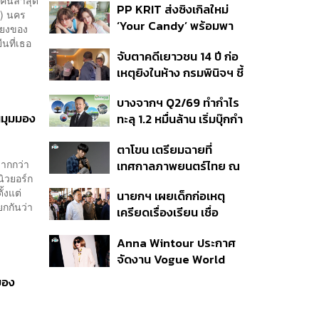
PP KRIT ส่งซิงเกิลใหม่
ปมค้นประวัติคดีกราดยิงที่
A) นคร
‘Your Candy’ พร้อมพา
สหรัฐฯ
สียงของ
ต้าเหนิง และ ณิชา ร่วมมิว
ืนที่เธอ
จับตาคดีเยาวชน 14 ปี ก่อ
สิกวิดีโอ
เหตุยิงในห้าง กรมพินิจฯ ชี้
ประพฤติดี-รับการรักษาต่อ
บางจากฯ Q2/69 ทำกำไร
เนื่อง ประเมินปล่อยตัว
นมุมมอง
ทะลุ 1.2 หมื่นล้าน เริ่มบุ๊กกำ
ไร ‘SAF’ เชิงพาณิชย์ครั้ง
ตาโขน เตรียมฉายที่
แรก หนุนรายได้ครึ่งปีทะลุ
มากกว่า
เทศกาลภาพยนตร์ไทย ณ
3.2 แสนล้าน
ิวยอร์ก
ประเทศบราซิล
้งแต่
นายกฯ เผยเด็กก่อเหตุ
ยกกันว่า
เครียดเรื่องเรียน เชื่อ
เตรียมการเป็นขั้นตอน ชี้มี
Anna Wintour ประกาศ
กระสุนอีกกว่า 30 นัด หาก
จัดงาน Vogue World
ไม่จบชีวิตตัวเองอาจสูญ
2027 ที่ซานฟรานซิสโก
เสียเพิ่ม
ของ