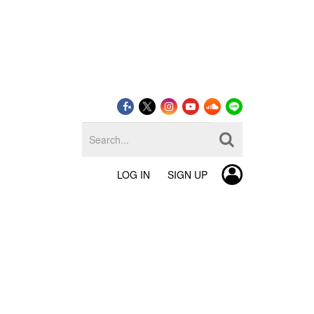
LOG IN
SIGN UP