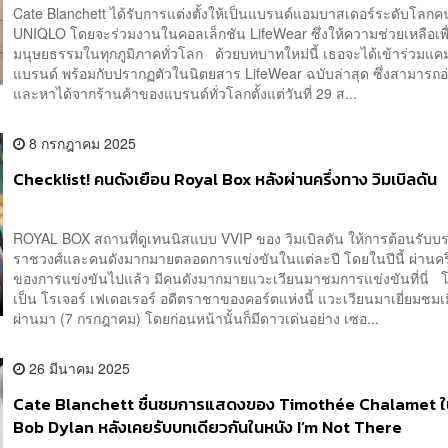
Cate Blanchett ได้รับการแต่งตั้งให้เป็นแบรนด์แอมบาสเดอร์ระดับโลก
UNIQLO โดยจะร่วมงานในคอลเล็กชัน LifeWear ซึ่งให้ความช่วยเหลือเพื
มนุษยธรรมในทุกภูมิภาคทั่วโลก ด้วยบทบาทใหม่นี้ เธอจะได้เข้าร่วม
แบรนด์ พร้อมกับปรากฏตัวในนิตยสาร LifeWear ฉบับล่าสุด ซึ่งสามารถอ่
และหาได้จากร้านค้าของแบรนด์ทั่วโลกตั้งแต่วันที่ 29 ส...
8 กรกฎาคม 2025
Checklist! คนดังเยือน Royal Box หลังผ่านครึ่งทาง วิมเบิลดัน
ROYAL BOX สถานที่ดูเทนนิสแบบ VVIP ของ วิมเบิลดัน ให้การต้อนรับบ
ราชวงศ์และคนดังมากมายตลอดการแข่งขันในแต่ละปี โดยในปีนี้ ผ่านคร
ของการแข่งขันไปแล้ว มีคนดังมากมายแวะเวียนมาชมการแข่งขันที่นี่ โ
เป็น โรเจอร์ เฟเดอเรอร์ อดีตราชาของคอร์ตแห่งนี้ แวะเวียนมาเยี่ยมชมเมื่
ผ่านมา (7 กรกฎาคม) โดยก่อนหน้านั้นก็มีดาวเด่นอย่าง เซอ...
26 มีนาคม 2025
Cate Blanchett ชื่นชมการแสดงของ Timothée Chalamet 
Bob Dylan หลังเคยรับบทเดียวกันในหนัง I’m Not There