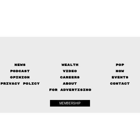
News
Wealth
Pop
Podcast
Video
Now
Opinion
Careers
Events
Privacy Policy
About
Contact
FOR ADVERTISING
MEMBERSHIP
© 2017-
2026
The Standard. All rights reserved.