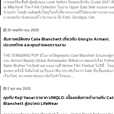
เรกเตอร์ฝั่งเสื้อผ้าผู้หญิงของ Louis Vuitton กับคอลเล็กชัน Cruise 2027 ที่
ณ พิพิธภัณฑ์ The Frick Collection ในย่าน Upper East Side ของมหาน
นิวยอร์ก โดยอีเวนต์สุดยิ่งใหญ่ในครั้งนี้ทางแบรนด์ก็ได้ขนเหล่าบรรดา
บาสเดอร์มานั่งฟรอนต์โรว์มากมาย ทั้ง Felix, Zendaya, Cat...
30 พฤศจิกายน 2025
สัมภาษณ์พิเศษ Cate Blanchett เกี่ยวกับ Giorgio Armani,
ประเทศไทย และคุณค่าของความงาม
THE STANDARD POP มีโอกาสได้พูดคุยกับ Cate Blanchett นักแสดงผู้ท
และ Armani Beauty Global Ambassador ที่เพิ่งพาภาพยนตร์เรื่อง Fathe
Sister Brother ไปเปิดตัวอย่างงดงามที่ Venice Film Festival ในปีนี้ โด
สนทนาครั้งนี้ ก็เต็มไปด้วยเรื่องเล่าที่น่าประทับใจจาก Cate ทั้งเบื้องหลั
เรื่องใหม่, ความหมายของเวนิสในหัวใจของเ...
2 ตุลาคม 2025
คุยกับ Koji Yanai ทายาท UNIQLO: เบื้องหลังการทำงานกับ Ca
Blanchett สู่อนาคต LifeWear
การปรากฏตัวของ Cate Blanchett ในฐานะ Global Brand Ambassador 