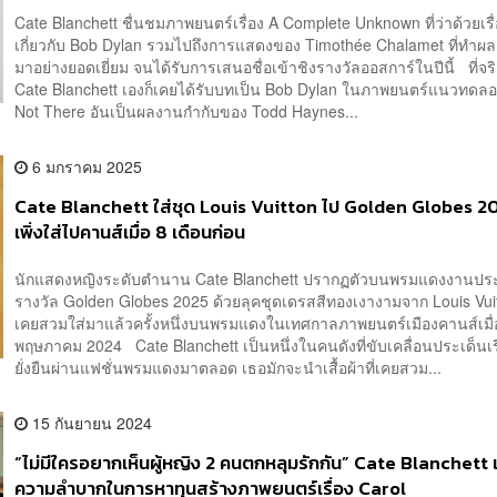
Cate Blanchett ชื่นชมภาพยนตร์เรื่อง A Complete Unknown ที่ว่าด้วยเรื
เกี่ยวกับ Bob Dylan รวมไปถึงการแสดงของ Timothée Chalamet ที่ทำ
มาอย่างยอดเยี่ยม จนได้รับการเสนอชื่อเข้าชิงรางวัลออสการ์ในปีนี้ ที่จร
Cate Blanchett เองก็เคยได้รับบทเป็น Bob Dylan ในภาพยนตร์แนวทดลองเ
Not There อันเป็นผลงานกำกับของ Todd Haynes...
6 มกราคม 2025
Cate Blanchett ใส่ชุด Louis Vuitton ไป Golden Globes 20
เพิ่งใส่ไปคานส์เมื่อ 8 เดือนก่อน
นักแสดงหญิงระดับตำนาน Cate Blanchett ปรากฏตัวบนพรมแดงงานปร
รางวัล Golden Globes 2025 ด้วยลุคชุดเดรสสีทองเงางามจาก Louis Vuitt
เคยสวมใส่มาแล้วครั้งหนึ่งบนพรมแดงในเทศกาลภาพยนตร์เมืองคานส์เมื่
พฤษภาคม 2024 Cate Blanchett เป็นหนึ่งในคนดังที่ขับเคลื่อนประเด็นเ
ยั่งยืนผ่านแฟชั่นพรมแดงมาตลอด เธอมักจะนำเสื้อผ้าที่เคยสวม...
15 กันยายน 2024
“ไม่มีใครอยากเห็นผู้หญิง 2 คนตกหลุมรักกัน” Cate Blanchett
ความลำบากในการหาทุนสร้างภาพยนตร์เรื่อง Carol