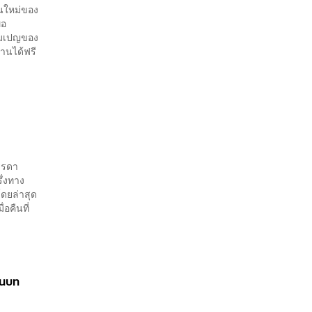
คนใหม่ของ
่อ
แคมเปญของ
านได้ฟรี
รรดา
ึ่งทาง
ดยล่าสุด
อคืนที่
ในบท