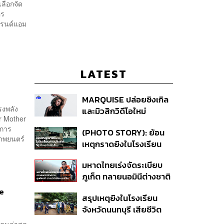
เลือกจัด
คร
แบรนด์แอม
LATEST
MARQUISE ปล่อยซิงเกิล
รงพลัง
และมิวสิกวิดีโอใหม่
r Mother
IRONIC ที่เสียดสีความ
ยการ
(PHOTO STORY): ย้อน
สัมพันธ์สุด Toxic
งภาพยนตร์
เหตุกราดยิงในโรงเรียน
ต่างประเทศ ที่ผู้ก่อเหตุเป็น
มหาดไทยเร่งจัดระเบียบ
นักเรียน
ภูเก็ต ทลายนอมินีต่างชาติ
คุมเจ็ตสกี สางบริษัทฮุบ
te
สรุปเหตุยิงในโรงเรียน
ที่ดิน เคลียร์ใบอนุญาต
จังหวัดนนทบุรี เสียชีวิต
โรงแรมค้าง 7 ปี
รวม 8 ราย โฆษก ตร. เผย
คนล่าสุด