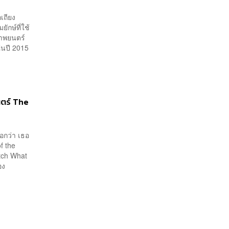
เถียง
กษ์ที่ใช้
ภาพยนตร์
ในปี 2015
นตร์ The
อกว่า เธอ
f the
tch What
อง