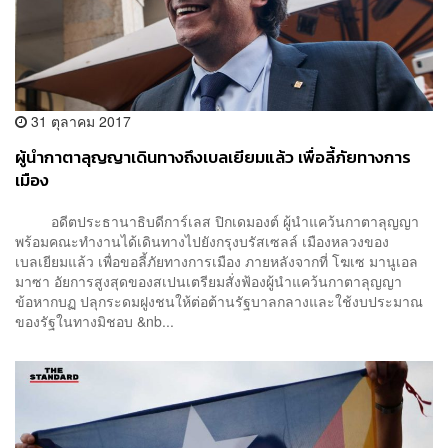
31 ตุลาคม 2017
ผู้นำกาตาลุญญาเดินทางถึงเบลเยียมแล้ว เพื่อลี้ภัยทางการ
เมือง
อดีตประธานาธิบดีการ์เลส ปิกเดมองต์ ผู้นำแคว้นกาตาลุญญา
พร้อมคณะทำงานได้เดินทางไปยังกรุงบรัสเซลล์ เมืองหลวงของ
เบลเยียมแล้ว เพื่อขอลี้ภัยทางการเมือง ภายหลังจากที่ โฆเซ มานูเอล
มาซา อัยการสูงสุดของสเปนเตรียมสั่งฟ้องผู้นำแคว้นกาตาลุญญา
ข้อหากบฏ ปลุกระดมฝูงชนให้ต่อต้านรัฐบาลกลางและใช้งบประมาณ
ของรัฐในทางมิชอบ &nb...