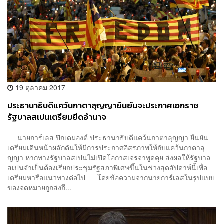
19 ตุลาคม 2017
ประธานาธิบดีแคว้นกาตาลุญญายืนยันจะประกาศเอกราช
รัฐบาลสเปนเตรียมยึดอำนาจ
นายการ์เลส ปิกเดมองต์ ประธานาธิบดีแคว้นกาตาลุญญา ยืนยัน
เตรียมเดินหน้าผลักดันให้มีการประกาศอิสรภาพให้กับแคว้นกาตาลุ
ญญา หากทางรัฐบาลสเปนไม่เปิดโอกาสเจรจาพูดคุย ส่งผลให้รัฐบาล
สเปนจำเป็นต้องเรียกประชุมรัฐสภาพิเศษขึ้นในช่วงสุดสัปดาห์นี้เพื่อ
เตรียมหารือแนวทางต่อไป โดยข้อความจากนายการ์เลสในรูปแบบ
ของจดหมายถูกส่งถึ...