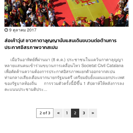
9 ตุลาคม 2017
ส่อเค้าวุ่น! ชาวกาตาลุญญานับแสนเดินขบวนต่อต้านการ
ประกาศอิสรภาพจากสเปน
เมื่อวันอาทิตย์ที่ผ่านมา (8 ต.ค.) ประชาชนในแคว้นกาตาลุญญา
หลายแสนคนเข้าร่วมขบวนการเคลื่อนไหว Societat Civil Catalana
เพื่อคัดค้านความต้องการประกาศอิสรภาพแยกตัวออกจากสเปน
ท่ามกลางเสียงเตือนจากนายกรัฐมนตรี เตรียมยับยั้งแผนแยกประเทศ
ของรัฐบาลท้องถิ่น การรวมตัวครั้งนี้มีขึ้น 1 สัปดาห์ให้หลังการลง
คะแนนประชามติประ...
2 of 3
«
1
2
3
»