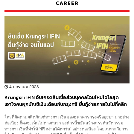
CAREER
4 มกราคม 2023
Krungsri iFIN อัปเกรดสินเชื่อส่วนบุคคลโฉมใหม่ไฉไลสุด
เอาใจคนผูกบัญชีเงินเดือนกับกรุงศรี ยื่นกู้ง่ายภายในไม่กี่คลิก
รู้ผลไวพร้อมรับเงินภายใน 1 วัน ดอกเบี้ยต่ำสุดแค่ 9.99%*
ใครที่ติดตามผลิตภัณฑ์ทางการเงินของธนาคารกรุงศรีอยุธยา มาอย่าง
[ADVERTORIAL]
ต่อเนื่อง ก็คงจะเห็นไม่ต่างกันว่า องค์กรนี้ขยันสร้างสรรค์นวัตกรรม
ทางการเงินที่ทำให้ ‘ชีวิตง่ายได้ทุกวัน’ อย่างต่อเนื่อง โดยเฉพาะกับการ