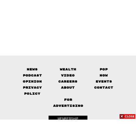
News
Wealth
Pop
Podcast
Video
Now
Opinion
Careers
Events
Privacy
About
Contact
Policy
FOR
ADVERTISING
MEMBERSHIP