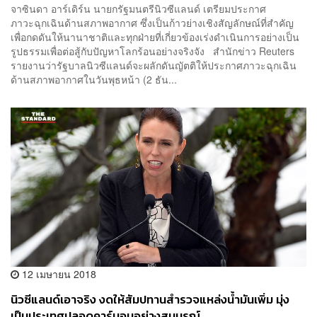
จาซินดา อาร์เดิร์น นายกรัฐมนตรีนิวซีแลนด์ เตรียมประกาศ
ภาวะฉุกเฉินด้านสภาพอากาศ ซึ่งเป็นก้าวย่างเชิงสัญลักษณ์ที่สำคัญ
เพื่อกดดันให้นานาชาติและทุกฝ่ายที่เกี่ยวข้องเร่งดำเนินการอย่างเป็น
รูปธรรมเพื่อต่อสู้กับปัญหาโลกร้อนอย่างจริงจัง สำนักข่าว Reuters
รายงานว่ารัฐบาลนิวซีแลนด์จะผลักดันญัตติให้ประกาศภาวะฉุกเฉิน
ด้านสภาพอากาศในวันพุธหน้า (2 ธัน...
12 เมษายน 2018
นิวซีแลนด์เอาจริง งดให้สัมปทานสำรวจแหล่งน้ำมันเพิ่ม มุ่ง
เป็นประเทศปลอดคาร์บอนอย่างสมบูรณ์