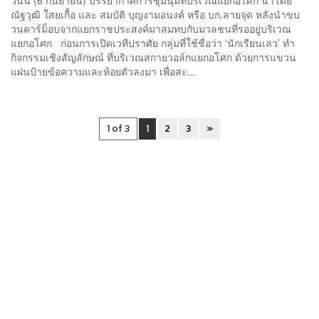
ณัฐวุฒิ ใสยเกื้อ และ สมบัติ บุญงามอนงค์ หรือ บก.ลายจุด หลังนำขบ
วนคาร์ม็อบจากแยกราชประสงค์มาสมทบกับมวลชนที่รออยู่บริเวณ
แยกอโศก ก่อนการเปิดเวทีปราศัย กลุ่มที่ใช้ชื่อว่า ‘นักเรียนเลว’ ทำ
กิจกรรมเชิงสัญลักษณ์ ที่บริเวณสกายวอล์กแยกอโศก ด้วยการแขวน
แผ่นป้ายข้อความและห้อยตัวลงมา เพื่อสะ...
1 of 3
1
2
3
»