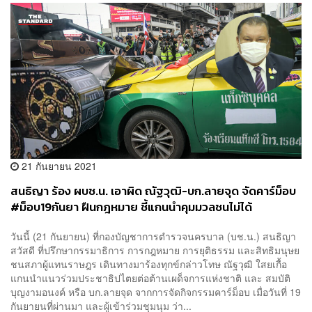
21 กันยายน 2021
สนธิญา ร้อง ผบช.น. เอาผิด ณัฐวุฒิ-บก.ลายจุด จัดคาร์ม็อบ
#ม็อบ19กันยา ฝืนกฎหมาย ชี้แกนนำคุมมวลชนไม่ได้
วันนี้ (21 กันยายน) ที่กองบัญชาการตำรวจนครบาล (บช.น.) สนธิญา
สวัสดี ที่ปรึกษากรรมาธิการ การกฎหมาย การยุติธรรม และสิทธิมนุษย
ชนสภาผู้แทนราษฎร เดินทางมาร้องทุกข์กล่าวโทษ ณัฐวุฒิ ใสยเกื้อ
แกนนำแนวร่วมประชาธิปไตยต่อต้านเผด็จการแห่งชาติ และ สมบัติ
บุญงามอนงค์ หรือ บก.ลายจุด จากการจัดกิจกรรมคาร์ม็อบ เมื่อวันที่ 19
กันยายนที่ผ่านมา และผู้เข้าร่วมชุมนุม ว่า...