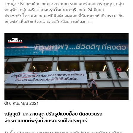
ราษฎร ประกอบด้วย กลุ่มแนวร่วมธรรมศาสตร์และการชุมนุม, กลุ่ม
ทะลุฟ้า, กลุ่มเครือข่ายคนรุ่นใหม่นนทบุรี, กลุ่ม 24 มิถุนา
ประชาธิปไตย และกลุ่มเฟมินิสต์ปลดแอก ที่นัดหมายทำกิจกรรม ‘ยื่น
หยุดขัง’ เพื่อเรียกร้องและส่งเสียงถึงความต้องกา...
6 กันยายน 2021
ณัฐวุฒิ-บก.ลายจุด ปรับรูปแบบม็อบ นัดขบวนรถ
จักรยานยนต์พรุ่งนี้ ขับรณรงค์ไล่ประยุทธ์
วันนี้ (6 กันยายน) บรรยากาศการชุมนุมที่บริเวณแยกอโศก นำโดย