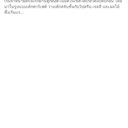
เริ่มจำหน่ายครั้งแรกผ่านตู้กดอัตโนมัติในเขตโตเกียวตั้งแต่ปีก่อน โดย
มาในรูปแบบเค้กพาร์เฟต์ วางเค้กสลับชั้นกับวิปครีม เจลลี และผลไม้
ซึ่งเริ่มแร...