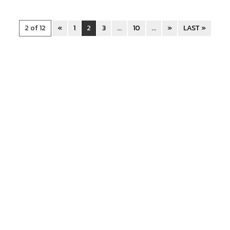
2 of 12
«
1
2
3
...
10
...
»
LAST »