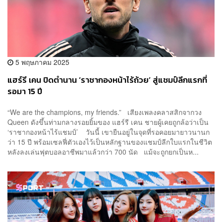
5 พฤษภาคม 2025
แฮร์รี เคน ปิดตำนาน ‘ราชากองหน้าไร้ถ้วย’ สู่แชมป์ลีกแรกที่
รอมา 15 ปี
“We are the champions, my friends.” เสียงเพลงคลาสสิกจากวง
Queen ดังขึ้นท่ามกลางรอยยิ้มของ แฮร์รี เคน ชายผู้เคยถูกล้อว่าเป็น
‘ราชากองหน้าไร้แชมป์’ วันนี้ เขายืนอยู่ในจุดที่รอคอยมายาวนานก
ว่า 15 ปี พร้อมเซลฟี่ตัวเองไว้เป็นหลักฐานของแชมป์ลีกใบแรกในชีวิต
หลังลงเล่นฟุตบอลอาชีพมาแล้วกว่า 700 นัด แม้จะถูกยกเป็นห...