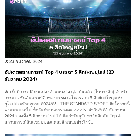
23 ธันวาคม 2024
อัปเดตสถานการณ์ Top 4 บรรดา 5 ลีกใหญ่ยุโรป (23
ธันวาคม 2024)
🔥 เริ่มมีการเปลี่ยนแปลงตำแหน่ง ‘จ่าฝูง’ กันแล้ว (ในบางลีก) สำหรับ
การแข่งขันลุ้นแชมป์ลีกของบรรดาสโมสรจาก 5 ลีกยักษ์ใหญ่แห่ง
ยุโรปประจำฤดูกาล 2024/25 THE STANDARD SPORT ถือโอกาสนี้
พาแฟนบอลไปเช็กอันดับบนตารางคะแนนประจำวันที่ 23 ธันวาคม
2024 ของทั้ง 5 ลีกจากยุโรป ให้เห็นว่าปัจจุบันชาร์ตอันดับ Top 4
สถานการณ์ลุ้นแชมป์ของแต่ละลีกเป็นอย่างไรบ้...