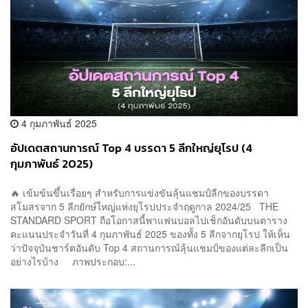
4 กุมภาพันธ์ 2025
อัปเดตสถานการณ์ Top 4 บรรดา 5 ลีกใหญ่ยุโรป (4
กุมภาพันธ์ 2025)
🔥 เข้มข้นขึ้นเรื่อยๆ สำหรับการแข่งขันลุ้นแชมป์ลีกของบรรดา
สโมสรจาก 5 ลีกยักษ์ใหญ่แห่งยุโรปประจำฤดูกาล 2024/25 THE
STANDARD SPORT ถือโอกาสนี้พาแฟนบอลไปเช็กอันดับบนตาราง
คะแนนประจำวันที่ 4 กุมภาพันธ์ 2025 ของทั้ง 5 ลีกจากยุโรป ให้เห็น
ว่าปัจจุบันชาร์ตอันดับ Top 4 สถานการณ์ลุ้นแชมป์ของแต่ละลีกเป็น
อย่างไรบ้าง ภาพประกอบ:...