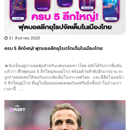
21 สิงหาคม 2025
ครบ 5 ลีกใหญ่! ฟุตบอลลีกยุโรปจัดเต็มในเมืองไทย
🔥นับเป็นฤดูกาลสุดคุ้มสำหรับแฟนบอลชาวไทย หลังได้รับการยืนยัน
แล้วว่า ศึกฟุตบอล 5 ลีกใหญ่ของยุโรป พร้อมด้วยลีกดังอีกมากมาย จะ
ถูกถ่ายทอดสดให้ชมกันแบบจัดเต็มในประเทศไทย และนี่คือโฉมหน้า
5 ลีกใหญ่ยุโรป ที่อยู่ในมือของแพลตฟอร์มสตรีมมิ่งชั้นนำในบ้านเรา
เวลานี้ ...