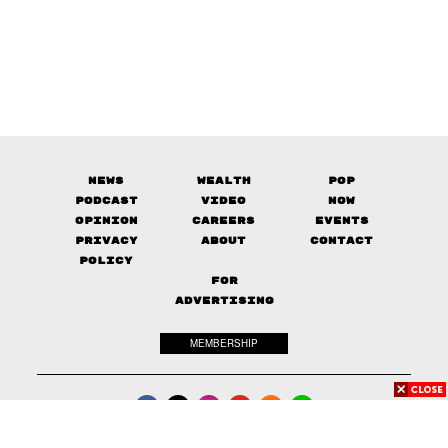
News
Wealth
Pop
Podcast
Video
Now
Opinion
Careers
Events
Privacy
About
Contact
Policy
FOR
ADVERTISING
MEMBERSHIP
© 2017-
2026
The Standard. All rights reserved.