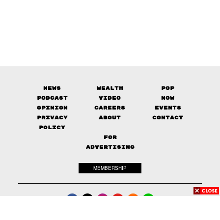
News
Wealth
Pop
Podcast
Video
Now
Opinion
Careers
Events
Privacy
About
Contact
Policy
FOR
ADVERTISING
MEMBERSHIP
© 2017-
2026
The Standard. All rights reserved.