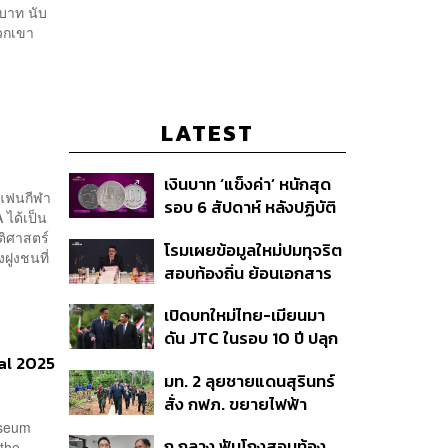
บาท นับ
งพวกเขา
LATEST
เงินบาท ‘แข็งค่า’ หนักสุด
ะแฟนกีฬา
รอบ 6 สัปดาห์ หลังปฏิบัติ
 ได้เป็น
การแทรกแซงเยนของ
ติศาสตร์
โรมเผยข้อมูลใหม่ปมทุจริต
สหรัฐฯ-ญี่ปุ่น Standard
ฝูงชนที่
สอบท้องถิ่น ย้อนเอกสาร
Chartered เปิดเป้าสิ้นปีนี้
ประชุมปี 2567 พบชื่อ
จ่อแข็งต่อแตะ 32.50 บาท
เปิดบทใหม่ไทย-เมียนมา
อนุทิน จ่อสอบต่อเอี่ยว
ต่อดอลลาร์
ดัน JTC ในรอบ 10 ปี ปลุก
ตัดตอน ม.บูรพา หรือไม่
‘เส้นเลือดใหญ่’ ค้า
val 2025
มท. 2 ลุยชายแดนสุรินทร์
ชายแดน ท่าเรือน้ำลึก
สั่ง กฟภ. ขยายไฟฟ้า
ทวาย
‘ปราสาทตาควาย–เนิน
useum
ก กลาง ฟันโกงสอบท้อง
 the