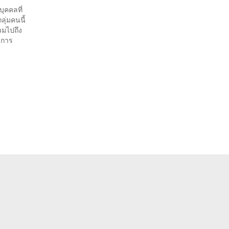
ุคคลที่
ุ่มคนนี้
วมไปถึง
 การ