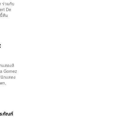
 ร่วมกับ
ert De
ี้ทีม
ี
ักแสดงลิ
lena Gomez
ร/นักแสดง
awn,
ิธภัณฑ์