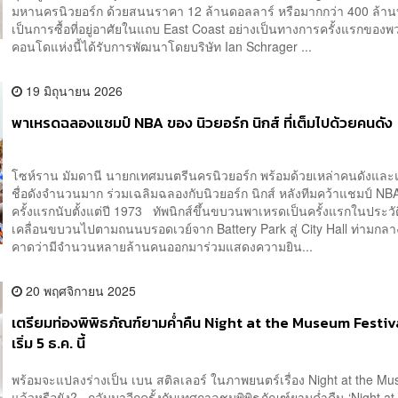
มหานครนิวยอร์ก ด้วยสนนราคา 12 ล้านดอลลาร์ หรือมากกว่า 400 ล้าน
เป็นการซื้อที่อยู่อาศัยในแถบ East Coast อย่างเป็นทางการครั้งแรกขอ
คอนโดแห่งนี้ได้รับการพัฒนาโดยบริษัท Ian Schrager ...
19 มิถุนายน 2026
พาเหรดฉลองแชมป์ NBA ของ นิวยอร์ก นิกส์ ที่เต็มไปด้วยคนดัง
โซห์ราน มัมดานี นายกเทศมนตรีนครนิวยอร์ก พร้อมด้วยเหล่าคนดังแล
ชื่อดังจำนวนมาก ร่วมเฉลิมฉลองกับนิวยอร์ก นิกส์ หลังทีมคว้าแชมป์ NBA
ครั้งแรกนับตั้งแต่ปี 1973 ทัพนิกส์ขึ้นขบวนพาเหรดเป็นครั้งแรกในประวั
เคลื่อนขบวนไปตามถนนบรอดเวย์จาก Battery Park สู่ City Hall ท่ามกลาง
คาดว่ามีจำนวนหลายล้านคนออกมาร่วมแสดงความยิน...
20 พฤศจิกายน 2025
เตรียมท่องพิพิธภัณฑ์ยามค่ำคืน Night at the Museum Festi
เริ่ม 5 ธ.ค. นี้
พร้อมจะแปลงร่างเป็น เบน สติลเลอร์ ในภาพยนตร์เรื่อง Night at the M
แล้วหรือยัง? กลับมาอีกครั้งกับเทศกาลชมพิพิธภัณฑ์ยามค่ำคืน ‘Night at