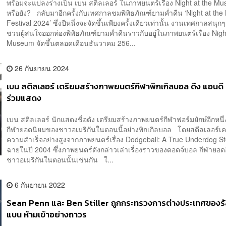
พร้อมจะแปลงร่างเป็น เบน สติลเลอร์ ในภาพยนตร์เรื่อง Night at the M
หรือยัง? กลับมาอีกครั้งกับเทศกาลชมพิพิธภัณฑ์ยามค่ำคืน ‘Night at t
Festival 2024’ ซึ่งปีหนึ่งจะจัดขึ้นเพียงครั้งเดียวเท่านั้น งานเทศกาลสนุกๆ 
ชวนผู้สนใจออกท่องพิพิธภัณฑ์ยามค่ำคืนราวกับอยู่ในภาพยนตร์เรื่อง Nigh
Museum จัดขึ้นตลอดเดือนธันวาคม 256...
26 กันยายน 2024
เบน สติลเลอร์ เตรียมสร้างภาพยนตร์กีฬาพิกเกิลบอล ดึง แอนดี 
ร่วมแสดง
เบน สติลเลอร์ นักแสดงชื่อดัง เตรียมสร้างภาพยนตร์กีฬาฟอร์มยักษ์อีกหนึ่
กีฬายอดนิยมของชาวอเมริกันในตอนนี้อย่างพิกเกิลบอล โดยสตีลเลอร์
ความสำเร็จอย่างสูงจากภาพยนตร์เรื่อง Dodgeball: A True Underdog Stor
ฉายในปี 2004 ซึ่งภาพยนตร์ดังกล่าวเล่าเรื่องราวของดอดจ์บอล กีฬายอ
ชาวอเมริกันในตอนนั้นเช่นกัน ใ...
6 กันยายน 2022
Sean Penn และ Ben Stiller ถูกกระทรวงการต่างประเทศของรั
แบน ห้ามเข้าอย่างถาวร