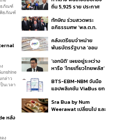
350’ เสริมความมั่นคง
ิธภัณฑ์
ถิ่น 5,925 ราย ประกาศ
ชายแดน
ิพิธภัณฑ์
บัญชีใหม่ 7 ส.ค. ส่วน 97
ทักษิณ ร่วมสวดพระ
ราย รอ ป.ป.ช. ขีดเส้นแล้ว
อภิธรรมศพ ‘พล.ต.ท.
เสร็จ 31 ส.ค.
ผ่อน’ บิดา ‘พักตร์พิไล ทวี
คลังเตรียมจำหน่าย
สิน’ สิริอายุ 103 ปี แกนนำ
Eternal
พันธบัตรรัฐบาล ‘ออม
เพื่อไทย-บุคคลหลาก
พลัส’ รอบถัดไป เร็วสุด 4
วงการร่วมอาลัย
‘เอกนิติ’ เผยอยู่ระหว่าง
ก.ย.นี้ อาจเพิ่มสัดส่วนการ
าง
หารือ ‘ไทยเที่ยวไทยพลัส’
ขายแบบ Small Lot First
 Sunshine
มีสิทธิใช้งบจากเงินกู้ 4
มากขึ้น
ังกล่าว
BTS-EBM-NBM จับมือ
แสนล้าน มั่นใจงบต่อ ‘ไทย
เป็นเวลา
แอปพลิเคชัน ViaBus ยก
ช่วยไทย พลัส’ เฟส 2 มี
ระดับการติดตามตำแหน่ง
เพียงพอ
Sra Bua by Num
รถไฟฟ้า 3 สายแบบเรียล
Weerawat เปลี่ยนไป และ
ไทม์
นี่คือเหตุผลที่เราควรกลับ
de หลัง
ไปอีกครั้ง
แสดง