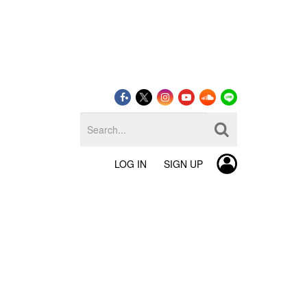
LOG IN
SIGN UP