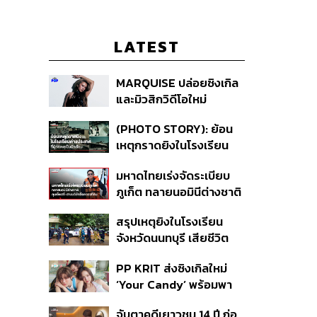
LATEST
MARQUISE ปล่อยซิงเกิล
และมิวสิกวิดีโอใหม่
IRONIC ที่เสียดสีความ
(PHOTO STORY): ย้อน
สัมพันธ์สุด Toxic
เหตุกราดยิงในโรงเรียน
ต่างประเทศ ที่ผู้ก่อเหตุเป็น
มหาดไทยเร่งจัดระเบียบ
นักเรียน
ภูเก็ต ทลายนอมินีต่างชาติ
คุมเจ็ตสกี สางบริษัทฮุบ
สรุปเหตุยิงในโรงเรียน
ที่ดิน เคลียร์ใบอนุญาต
จังหวัดนนทบุรี เสียชีวิต
โรงแรมค้าง 7 ปี
รวม 8 ราย โฆษก ตร. เผย
PP KRIT ส่งซิงเกิลใหม่
ปมค้นประวัติคดีกราดยิงที่
‘Your Candy’ พร้อมพา
สหรัฐฯ
ต้าเหนิง และ ณิชา ร่วมมิว
จับตาคดีเยาวชน 14 ปี ก่อ