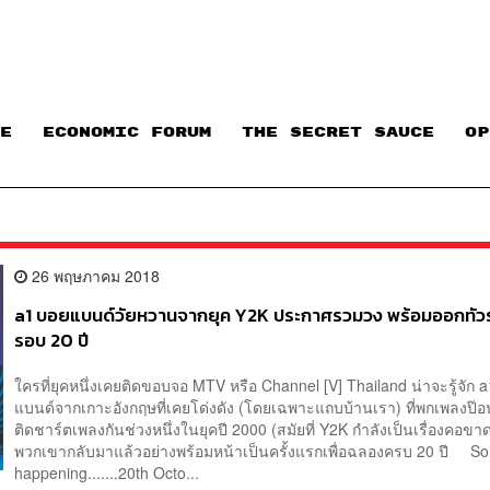
E
ECONOMIC FORUM
THE SECRET SAUCE​
OP
26 พฤษภาคม 2018
a1 บอยแบนด์วัยหวานจากยุค Y2K ประกาศรวมวง พร้อมออกทัว
รอบ 20 ปี
ใครที่ยุคหนึ่งเคยติดขอบจอ MTV หรือ Channel [V] Thailand น่าจะรู้จัก 
แบนด์จากเกาะอังกฤษที่เคยโด่งดัง (โดยเฉพาะแถบบ้านเรา) ที่พกเพลงป๊
ติดชาร์ตเพลงกันช่วงหนึ่งในยุคปี 2000 (สมัยที่ Y2K กำลังเป็นเรื่องคอ
พวกเขากลับมาแล้วอย่างพร้อมหน้าเป็นครั้งแรกเพื่อฉลองครบ 20 ปี So t
happening.......20th Octo...