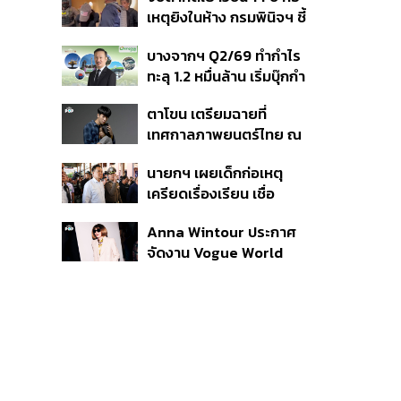
สิกวิดีโอ
เหตุยิงในห้าง กรมพินิจฯ ชี้
ประพฤติดี-รับการรักษาต่อ
บางจากฯ Q2/69 ทำกำไร
เนื่อง ประเมินปล่อยตัว
ทะลุ 1.2 หมื่นล้าน เริ่มบุ๊กกำ
ไร ‘SAF’ เชิงพาณิชย์ครั้ง
ตาโขน เตรียมฉายที่
แรก หนุนรายได้ครึ่งปีทะลุ
เทศกาลภาพยนตร์ไทย ณ
3.2 แสนล้าน
ประเทศบราซิล
นายกฯ เผยเด็กก่อเหตุ
เครียดเรื่องเรียน เชื่อ
เตรียมการเป็นขั้นตอน ชี้มี
Anna Wintour ประกาศ
กระสุนอีกกว่า 30 นัด หาก
จัดงาน Vogue World
ไม่จบชีวิตตัวเองอาจสูญ
2027 ที่ซานฟรานซิสโก
เสียเพิ่ม