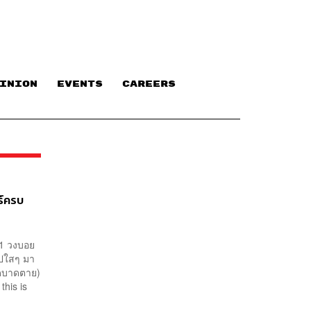
INION
EVENTS
CAREERS
ร์ครบ
a1 วงบอย
อปใสๆ มา
ขาดบาดตาย)
his is