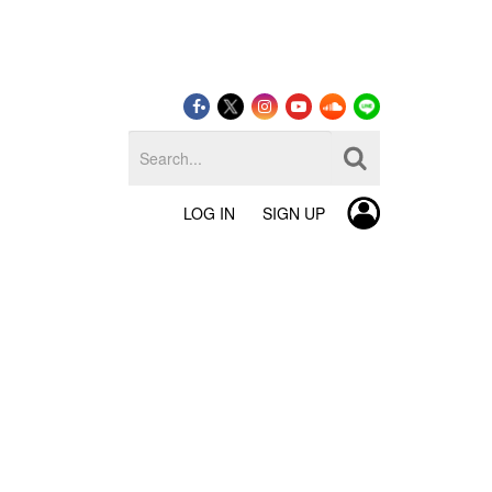
LOG IN
SIGN UP