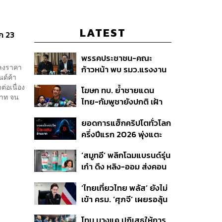
LATEST
ก 23
พรรคประชาชน-คณะ
ปลงราคา
ก้าวหน้า พบ รมว.แรงงาน
นด์ค้า
ติดตามคดีแรงงานเก็บ
่อเนื่อง
โฆษก ทบ. ย้ำชายแดน
เบอร์รีฟินแลนด์
บาท จน
ไทย-กัมพูชายังปกติ เฝ้า
ระวัง 24 ชั่วโมง มั่นใจไทย
ยอดการแฮ็กคริปโตทั่วโลก
ไม่เสียเปรียบเวทีโลก หลัง
ครึ่งปีแรก 2026 พุ่งแตะ
กัมพูชายื่น UN รับรอง
4.4 หมื่นล้านบาท
MOU43
‘สมูทอี’ พลิกโฉมแบรนด์รุ่น
เก๋า ดึง หลิง-ออม ส่งคอน
เทนต์ซีรีส์แนวตั้ง สู้ตลาด
‘ไทยเที่ยวไทย พลัส’ ยังไม่
สกินแคร์ชะลอตัว
เข้า ครม. ‘ศุภจี’ เผยรอลุ้น
งบ ชี้มาตรการต้องไม่
โทน บางแค ปฏิเสธให้การ