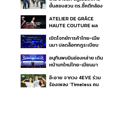
กระจุกตัว
ชั้นสอบสวน ตร.ชี้คดีกล้อง
ส่องพระมีผู้เสียหายทะลุ
ATELIER DE GRÂCE
40 ราย ไม่เกี่ยวคดีมาดาม
HAUTE COUTURE ผล
เก่ง
งาน “ผ้าไหมมัดหมี่” จาก 7
เปิดโจทย์การค้าไทย-เมีย
ดีไซเนอร์ระดับตำนานของ
นมา ปลดล็อกกฎระเบียบ
ประเทศไทย
เงินข้ามแดน และความเชื่อ
อนุทินพบมินอ่องหล่าย เดิน
มั่นนักลงทุน ทำอย่างไร?
หน้าบทใหม่ไทย-เมียนมา
เร่งความร่วมมือเศรษฐกิจ
อ๊ะอาย จากวง 4EVE ร่วม
การค้า-การลงทุน
ร้องเพลง ‘Timeless คน
เดียวที่รักเสมอ’ ประกอบ
ภาพยนตร์ Her in Frame