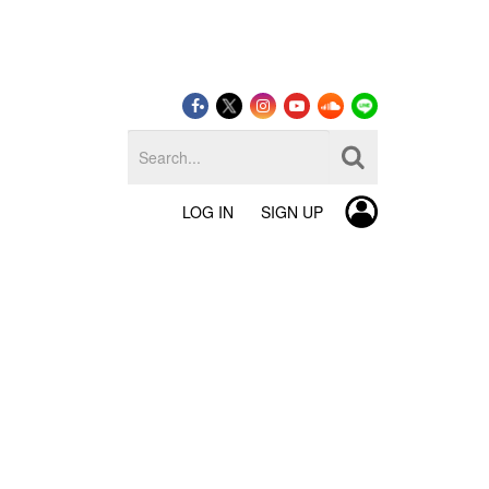
LOG IN
SIGN UP