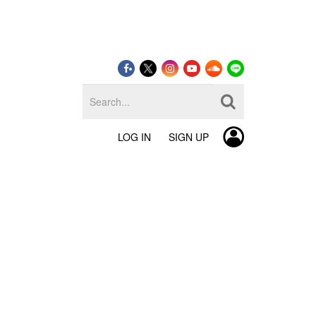
LOG IN
SIGN UP