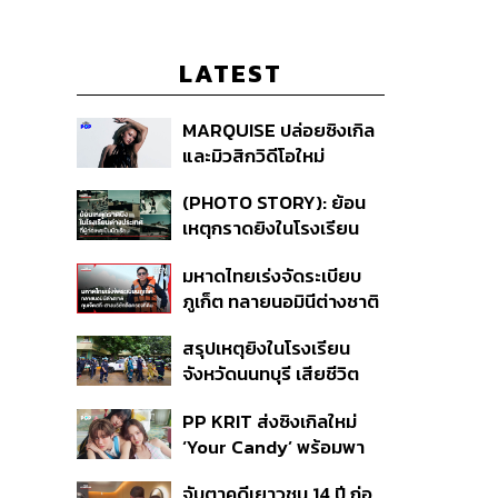
LATEST
MARQUISE ปล่อยซิงเกิล
และมิวสิกวิดีโอใหม่
IRONIC ที่เสียดสีความ
(PHOTO STORY): ย้อน
สัมพันธ์สุด Toxic
เหตุกราดยิงในโรงเรียน
ต่างประเทศ ที่ผู้ก่อเหตุเป็น
มหาดไทยเร่งจัดระเบียบ
นักเรียน
ภูเก็ต ทลายนอมินีต่างชาติ
คุมเจ็ตสกี สางบริษัทฮุบ
สรุปเหตุยิงในโรงเรียน
ที่ดิน เคลียร์ใบอนุญาต
จังหวัดนนทบุรี เสียชีวิต
โรงแรมค้าง 7 ปี
รวม 8 ราย โฆษก ตร. เผย
PP KRIT ส่งซิงเกิลใหม่
ปมค้นประวัติคดีกราดยิงที่
‘Your Candy’ พร้อมพา
สหรัฐฯ
ต้าเหนิง และ ณิชา ร่วมมิว
จับตาคดีเยาวชน 14 ปี ก่อ