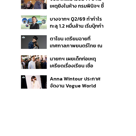
สิกวิดีโอ
เหตุยิงในห้าง กรมพินิจฯ ชี้
ประพฤติดี-รับการรักษาต่อ
บางจากฯ Q2/69 ทำกำไร
เนื่อง ประเมินปล่อยตัว
ทะลุ 1.2 หมื่นล้าน เริ่มบุ๊กกำ
ไร ‘SAF’ เชิงพาณิชย์ครั้ง
ตาโขน เตรียมฉายที่
แรก หนุนรายได้ครึ่งปีทะลุ
เทศกาลภาพยนตร์ไทย ณ
3.2 แสนล้าน
ประเทศบราซิล
นายกฯ เผยเด็กก่อเหตุ
เครียดเรื่องเรียน เชื่อ
เตรียมการเป็นขั้นตอน ชี้มี
Anna Wintour ประกาศ
กระสุนอีกกว่า 30 นัด หาก
จัดงาน Vogue World
ไม่จบชีวิตตัวเองอาจสูญ
2027 ที่ซานฟรานซิสโก
เสียเพิ่ม