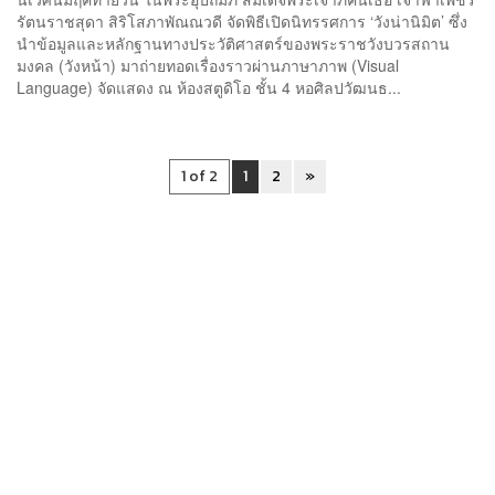
รัตนราชสุดา สิริโสภาพัณณวดี จัดพิธีเปิดนิทรรศการ ‘วังน่านิมิต’ ซึ่ง
นำข้อมูลและหลักฐานทางประวัติศาสตร์ของพระราชวังบวรสถาน
มงคล (วังหน้า) มาถ่ายทอดเรื่องราวผ่านภาษาภาพ (Visual
Language) จัดแสดง ณ ห้องสตูดิโอ ชั้น 4 หอศิลปวัฒนธ...
1 of 2
1
2
»