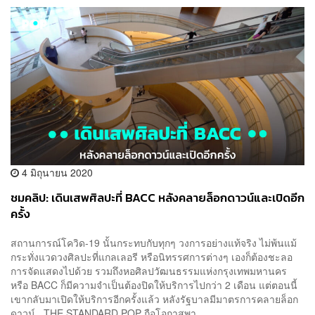
4 มิถุนายน 2020
ชมคลิป: เดินเสพศิลปะที่ BACC หลังคลายล็อกดาวน์และเปิดอีก
ครั้ง
สถานการณ์โควิด-19 นั้นกระทบกับทุกๆ วงการอย่างแท้จริง ไม่พ้นแม้
กระทั่งแวดวงศิลปะที่แกลเลอรี หรือนิทรรศการต่างๆ เองก็ต้องชะลอ
การจัดแสดงไปด้วย รวมถึงหอศิลปวัฒนธรรมแห่งกรุงเทพมหานคร
หรือ BACC ก็มีความจำเป็นต้องปิดให้บริการไปกว่า 2 เดือน แต่ตอนนี้
เขากลับมาเปิดให้บริการอีกครั้งแล้ว หลังรัฐบาลมีมาตรการคลายล็อก
ดาวน์ THE STANDARD POP ถือโอกาสพา...