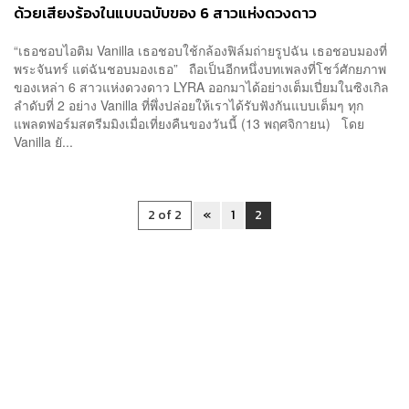
ด้วยเสียงร้องในแบบฉบับของ 6 สาวแห่งดวงดาว
“เธอชอบไอติม Vanilla เธอชอบใช้กล้องฟิล์มถ่ายรูปฉัน เธอชอบมองที่
พระจันทร์ แต่ฉันชอบมองเธอ” ถือเป็นอีกหนึ่งบทเพลงที่โชว์ศักยภาพ
ของเหล่า 6 สาวแห่งดวงดาว LYRA ออกมาได้อย่างเต็มเปี่ยมในซิงเกิล
ลำดับที่ 2 อย่าง Vanilla ที่พึ่งปล่อยให้เราได้รับฟังกันแบบเต็มๆ ทุก
แพลตฟอร์มสตรีมมิงเมื่อเที่ยงคืนของวันนี้ (13 พฤศจิกายน) โดย
Vanilla ยั...
2 of 2
«
1
2