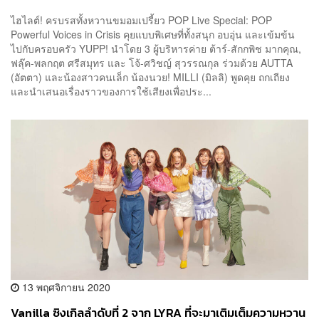
ไฮไลต์! ครบรสทั้งหวานขมอมเปรี้ยว POP Live Special: POP
Powerful Voices in Crisis คุยแบบพิเศษที่ทั้งสนุก อบอุ่น และเข้มข้น
ไปกับครอบครัว YUPP! นำโดย 3 ผู้บริหารค่าย ต้าร์-สักกพิช มากคุณ,
ฟลุ๊ค-พลกฤต ศรีสมุทร และ โจ้-ศวิชญ์ สุวรรณกุล ร่วมด้วย AUTTA
(อัตตา) และน้องสาวคนเล็ก น้องนวย! MILLI (มิลลิ) พูดคุย ถกเถียง
และนำเสนอเรื่องราวของการใช้เสียงเพื่อประ...
13 พฤศจิกายน 2020
Vanilla ซิงเกิลลำดับที่ 2 จาก LYRA ที่จะมาเติมเต็มความหวาน