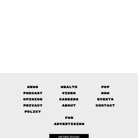
News
Wealth
Pop
Podcast
Video
Now
Opinion
Careers
Events
Privacy
About
Contact
Policy
FOR
ADVERTISING
MEMBERSHIP