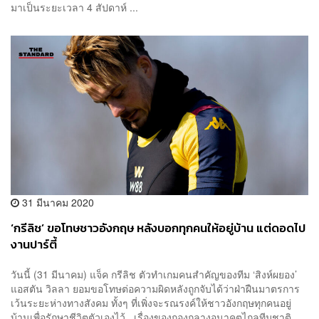
มาเป็นระยะเวลา 4 สัปดาห์ ...
31 มีนาคม 2020
‘กรีลิช’ ขอโทษชาวอังกฤษ หลังบอกทุกคนให้อยู่บ้าน แต่ดอดไป
งานปาร์ตี้
วันนี้ (31 มีนาคม) แจ็ค กรีลิช ตัวทำเกมคนสำคัญของทีม ‘สิงห์ผยอง’​
แอสตัน วิลลา ยอมขอโทษต่อความผิดหลังถูกจับได้ว่าฝ่าฝืนมาตรการ
เว้นระยะห่างทางสังคม ทั้งๆ ที่เพิ่งจะรณรงค์ให้ชาวอังกฤษทุกคนอยู่
บ้านเพื่อรักษาชีวิตตัวเองไว้ เรื่องของกองกลางอนาคตไกลทีมชาติ