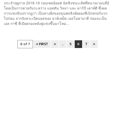
ประจำฤดูกาล 2018-19 รอบเพลย์ออฟ นัดชิงชนะเลิศที่สนามเวมบลีย์
โดยเป็นการดวลกันระหว่าง แอสตัน วิลลา และ ดาร์บี เคาท์ตี ซึ่งผล
การแข่งขันปรากฏว่า เป็นทางฝั่งของขุนพลสิงห์ผยองที่เบิกสกอร์แรก
ไปก่อน จากจังหวะเปิดบอลของ อาห์เหม็ด เอลโมฮามาดี ก่อนจะเป็น
เอล กาซี ที่เบียดกองหลังคู่แข่งขึ้นมาโหม่...
6 of 7
« FIRST
«
...
5
6
7
»