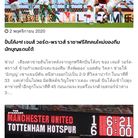
2 พฤศจิกายน 2020
ปั่นโค้งๆ! เจมส์ วอร์ด-พราวส์ ราชาฟรีคิกคนใหม่ของทีม
นักบุญแดนใต้
ซ่วบ! เสียงตาข่ายสั่นไหวหลังจากลูกฟรีคิกปั่นโค้งๆ ของ เจมส์ วอร์ด-
พราวส์ ข้ามกำแพงนักเตะของทีม ‘สิงห์ผยอง’ แอสตัน วิลลา ช่วยให้
‘นักบุญ’ เซาแธมป์ตัน หนีห่างออกไปเป็น 2-0 ที่วิลลาปาร์ก ในนาทีที่
33 แต่เท่านั้นไม่พอ มิดฟิลด์ขวัญใจชาวเดอะ เซนต์ ปั่นโค้งเข้าไปตุง
ตาข่ายซ้ำอีกลูกในนาทีที่ 45 ก่อนเกมจะจบครึ่งแรกด้วยสกอร์นำห่าง
3-...