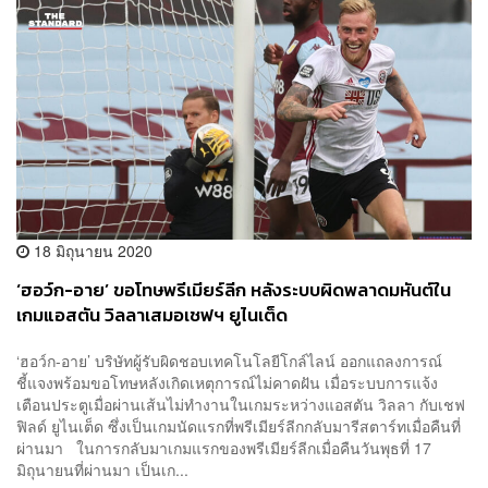
18 มิถุนายน 2020
‘ฮอว์ก-อาย’ ขอโทษพรีเมียร์ลีก หลังระบบผิดพลาดมหันต์ใน
เกมแอสตัน วิลลาเสมอเชฟฯ ยูไนเต็ด
‘ฮอว์ก-อาย’ บริษัทผู้รับผิดชอบเทคโนโลยีโกล์ไลน์ ออกแถลงการณ์
ชี้แจงพร้อมขอโทษหลังเกิดเหตุการณ์ไม่คาดฝัน เมื่อระบบการแจ้ง
เตือนประตูเมื่อผ่านเส้นไม่ทำงานในเกมระหว่างแอสตัน วิลลา กับเชฟ
ฟิลด์ ยูไนเต็ด ซึ่งเป็นเกมนัดแรกที่พรีเมียร์ลีกกลับมารีสตาร์ทเมื่อคืนที่
ผ่านมา ในการกลับมาเกมแรกของพรีเมียร์ลีกเมื่อคืนวันพุธที่ 17
มิถุนายนที่ผ่านมา เป็นเก...