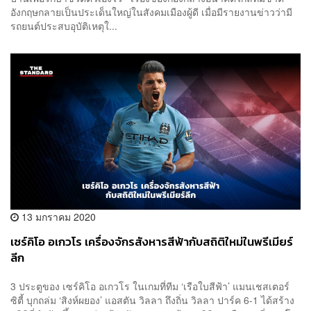
อังกฤษกลายเป็นประเด็นใหญ่ในสังคมเมืองผู้ดี เมื่อมีรายงานข่าวว่ามี
รถยนต์ประสบอุบัติเหตุใ...
13 มกราคม 2020
เซร์คิโอ อเกวโร เครื่องจักรสังหารสีฟ้ากับสถิติใหม่ในพรีเมียร์
ลีก
3 ประตูของ เซร์คิโอ อเกวโร ในเกมที่ทีม ‘เรือใบสีฟ้า’ แมนเชสเตอร์
ซิตี้ บุกถล่ม ‘สิงห์ผยอง’ แอสตัน วิลลา ถึงถิ่น วิลลา ปาร์ค 6-1 ได้สร้าง