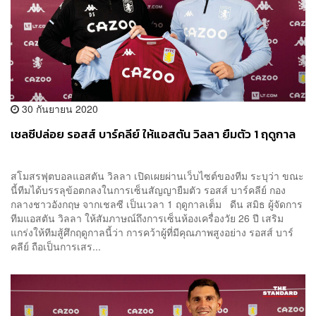
30 กันยายน 2020
เชลซีปล่อย รอสส์ บาร์คลีย์ ให้แอสตัน วิลลา ยืมตัว 1 ฤดูกาล
สโมสรฟุตบอลแอสตัน วิลลา เปิดเผยผ่านเว็บไซต์ของทีม ระบุว่า ขณะ
นี้ทีมได้บรรลุข้อตกลงในการเซ็นสัญญายืมตัว รอสส์ บาร์คลีย์ กอง
กลางชาวอังกฤษ จากเชลซี เป็นเวลา 1 ฤดูกาลเต็ม ดีน สมิธ ผู้จัดการ
ทีมแอสตัน วิลลา ให้สัมภาษณ์ถึงการเซ็นห้องเครื่องวัย 26 ปี เสริม
แกร่งให้ทีมสู้ศึกฤดูกาลนี้ว่า การคว้าผู้ที่มีคุณภาพสูงอย่าง รอสส์ บาร์
คลีย์ ถือเป็นการเสร...