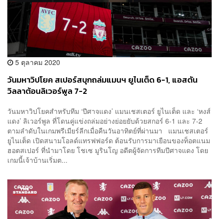
5 ตุลาคม 2020
วันมหาวิปโยค สเปอร์สบุกถล่มแมนฯ ยูไนเต็ด 6-1, แอสตัน
วิลลาต้อนลิเวอร์พูล 7-2
วันมหาวิปโยคสำหรับทีม ‘ปีศาจแดง’ แมนเชสเตอร์ ยูไนเต็ด และ ‘หงส์
แดง’ ลิเวอร์พูล ที่โดนคู่แข่งถล่มอย่างย่อยยับด้วยสกอร์ 6-1 และ 7-2
ตามลำดับในเกมพรีเมียร์ลีกเมื่อคืนวันอาทิตย์ที่ผ่านมา แมนเชสเตอร์
ยูไนเต็ด เปิดสนามโอลด์แทรฟฟอร์ด ต้อนรับการมาเยือนของท็อตแนม
ฮอตสเปอร์ ที่นำมาโดย โชเซ มูรินโญ อดีตผู้จัดการทีมปีศาจแดง โดย
เกมนี้เจ้าบ้านเริ่มต...