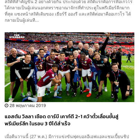
สถิติที่สำคัญขึ้น 2 อย่างด้วยกัน ประกอบด้วย สถิติแรกคือการที่อเกวโร
ได้กลายเป็นผู้เล่นนอกสหราชอาณาจักรที่ทำประตูในพรีเมียร์ลีกมาก
ที่สุด แซงหน้าสถิติเดิมของ เธียร์รี อองรี และสถิติต่อมาคืออเกวโร ได้
กลายเป็นผู้เล่นที...
28 พฤษภาคม 2019
แอสตัน วิลลา เชือด ดาร์บี เคาท์ตี 2-1 คว้าตั๋วเลื่อนชั้นสู่
พรีเมียร์ลีก ในรอบ 3 ปีได้สำเร็จ
เมื่อคืนวานนี้ (27 พ.ค.) มีการแข่งขันฟุตบอลอีเอฟแอลแชมเปี้ยนชิป