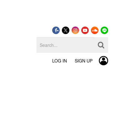
LOG IN
SIGN UP