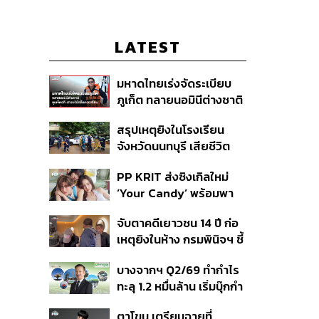
LATEST
มหาดไทยเร่งจัดระเบียบ
ภูเก็ต ทลายนอมินีต่างชาติ
คุมเจ็ตสกี สางบริษัทฮุบ
สรุปเหตุยิงในโรงเรียน
ที่ดิน เคลียร์ใบอนุญาต
จังหวัดนนทบุรี เสียชีวิต
โรงแรมค้าง 7 ปี
รวม 8 ราย โฆษก ตร. เผย
PP KRIT ส่งซิงเกิลใหม่
ปมค้นประวัติคดีกราดยิงที่
‘Your Candy’ พร้อมพา
สหรัฐฯ
ต้าเหนิง และ ณิชา ร่วมมิว
จับตาคดีเยาวชน 14 ปี ก่อ
สิกวิดีโอ
เหตุยิงในห้าง กรมพินิจฯ ชี้
ประพฤติดี-รับการรักษาต่อ
บางจากฯ Q2/69 ทำกำไร
เนื่อง ประเมินปล่อยตัว
ทะลุ 1.2 หมื่นล้าน เริ่มบุ๊กกำ
ไร ‘SAF’ เชิงพาณิชย์ครั้ง
ตาโขน เตรียมฉายที่