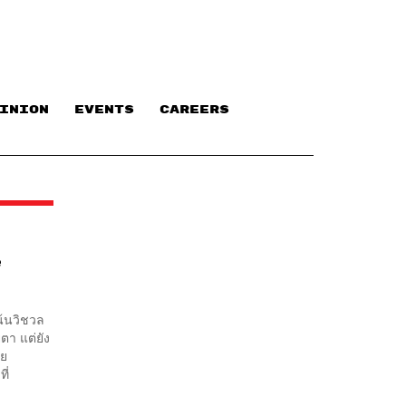
INION
EVENTS
CAREERS
e
น้นวิชวล
ตา แต่ยัง
ดย
ี่