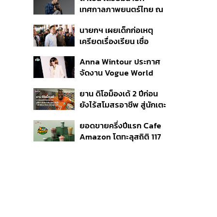
แรก หนุนรายได้ครึ่งปีทะลุ
เทศกาลภาพยนตร์ไทย ณ
3.2 แสนล้าน
ประเทศบราซิล
นายกฯ เผยเด็กก่อเหตุ
เครียดเรื่องเรียน เชื่อ
เตรียมการเป็นขั้นตอน ชี้มี
Anna Wintour ประกาศ
กระสุนอีกกว่า 30 นัด หาก
จัดงาน Vogue World
ไม่จบชีวิตตัวเองอาจสูญ
2027 ที่ซานฟรานซิสโก
เสียเพิ่ม
ยาน ดิโอม็องเด้ 2 ปีก่อน
ยังไร้สโมสรอาชีพ สู่นักเตะ
ค่าตัว 125 ล้านยูโร กับคำ
ยอดขายครึ่งปีแรก Cafe
สัญญาถึงน้องสาวผู้ล่วง
Amazon โตทะลุสถิติ 117
ลับ
ล้านแก้ว หนุนธุรกิจไลฟ์
สไตล์ OR โตต่อเนื่อง