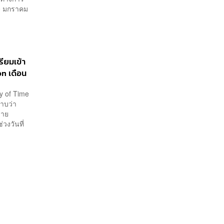
20 มกราคม
ียมเข้า
n เดือน
y of Time
าบว่า
สาย
วงวันที่