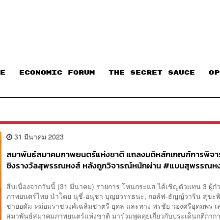
E
ECONOMIC FORUM
THE SECRET SAUCE​
OP
31 มีนาคม 2023
สมาพันธ์สมาคมภาพยนตร์แห่งชาติ แถลงมติหลักเกณฑ์การพิจา
ชิงรางวัลสุพรรณหงส์ หลังถูกวิจารณ์หนักผ่าน #แบนสุพรรณหง
สืบเนื่องจากวันนี้ (31 มีนาคม) รายการ โหนกระแส ได้เชิญตัวแทน 3 ผู้กำ
ภาพยนตร์ไทย นำโดย นุชี่-อนุชา บุญยวรรธนะ, กอล์ฟ-ธัญญ์วาริน สุขะพิส
ชายอดัม-หม่อมราชวงศ์เฉลิมชาตรี ยุคล และทาง พรชัย ว่องศรีอุดมพร 
สมาพันธ์สมาคมภาพยนตร์แห่งชาติ มาร่วมพูดคุยเกี่ยวกับประเด็นกติกากา