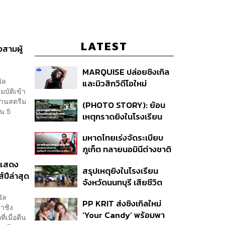
LATEST
สามผู้
MARQUISE ปล่อยซิงเกิล
ัล
และมิวสิกวิดีโอใหม่
บัติเข้า
IRONIC ที่เสียดสีความ
่านสตรีม
(PHOTO STORY): ย้อน
สัมพันธ์สุด Toxic
ใน 5
เหตุกราดยิงในโรงเรียน
ต่างประเทศ ที่ผู้ก่อเหตุเป็น
มหาดไทยเร่งจัดระเบียบ
นักเรียน
ภูเก็ต ทลายนอมินีต่างชาติ
คุมเจ็ตสกี สางบริษัทฮุบ
 แสดง
สรุปเหตุยิงในโรงเรียน
ที่ดิน เคลียร์ใบอนุญาต
์ปีล่าสุด
จังหวัดนนทบุรี เสียชีวิต
โรงแรมค้าง 7 ปี
รวม 8 ราย โฆษก ตร. เผย
วัล
PP KRIT ส่งซิงเกิลใหม่
ปมค้นประวัติคดีกราดยิงที่
าชิง
‘Your Candy’ พร้อมพา
สหรัฐฯ
่เมื่อคืน