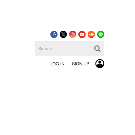
LOG IN
SIGN UP