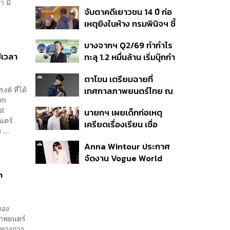
ต้าเหนิง และ ณิชา ร่วมมิว
า มี
จับตาคดีเยาวชน 14 ปี ก่อ
สิกวิดีโอ
เหตุยิงในห้าง กรมพินิจฯ ชี้
ประพฤติดี-รับการรักษาต่อ
บางจากฯ Q2/69 ทำกำไร
เนื่อง ประเมินปล่อยตัว
้เวลา
ทะลุ 1.2 หมื่นล้าน เริ่มบุ๊กกำ
ไร ‘SAF’ เชิงพาณิชย์ครั้ง
ตาโขน เตรียมฉายที่
แรก หนุนรายได้ครึ่งปีทะลุ
ค์ ที่ได้
เทศกาลภาพยนตร์ไทย ณ
3.2 แสนล้าน
lm
ประเทศบราซิล
st
นายกฯ เผยเด็กก่อเหตุ
นตร์
เครียดเรื่องเรียน เชื่อ
...
เตรียมการเป็นขั้นตอน ชี้มี
Anna Wintour ประกาศ
กระสุนอีกกว่า 30 นัด หาก
จัดงาน Vogue World
ไม่จบชีวิตตัวเองอาจสูญ
2027 ที่ซานฟรานซิสโก
เสียเพิ่ม
m
ของ
ภาพยนตร์
นทางการ