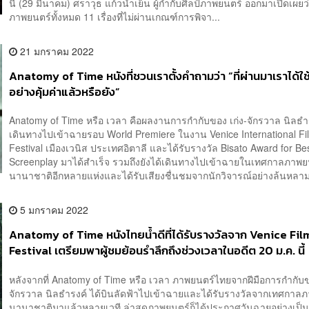
นี้ (29 มีนาคม) ศราวุธ แก้วน้ำเย็น ผู้กำกับศิลป์ภาพยนตร์ ออกมาเปิดเผยว่
ภาพยนตร์ทั้งหมด 11 เรื่องที่ไม่ผ่านเกณฑ์การพิจา...
21 มกราคม 2022
Anatomy of Time หนังที่ชวนเราตั้งคำถามว่า “ที่ผ่านมาเราได้ใช
อย่างคุ้มค่าแล้วหรือยัง”
Anatomy of Time หรือ เวลา คือผลงานการกำกับของ เก่ง-จักรวาล นิลธำรง
เดินทางไปเข้าฉายรอบ World Premiere ในงาน Venice International Fi
Festival เมืองเวนิส ประเทศอิตาลี และได้รับรางวัล Bisato Award for Be
Screenplay มาได้สำเร็จ รวมถึงยังได้เดินทางไปเข้าฉายในเทศกาลภาพย
นานาชาติอีกหลายแห่งและได้รับเสียงชื่นชมจากนักวิจารณ์อย่างล้นหลาม 
5 มกราคม 2022
Anatomy of Time หนังไทยน้ำดีที่ได้รับรางวัลจาก Venice Fil
Festival เตรียมพาผู้ชมย้อนรำลึกถึงช่วงเวลาในอดีต 20 ม.ค. นี้
หลังจากที่ Anatomy of Time หรือ เวลา ภาพยนตร์ไทยจากฝีมือการกำกับ
จักรวาล นิลธำรงค์ ได้บินลัดฟ้าไปเข้าฉายและได้รับรางวัลจากเทศกาล
นานาชาติมาแล้วหลายเวที ล่าสุดภาพยนตร์ก็ได้ประกาศวันฉายอย่างเป็