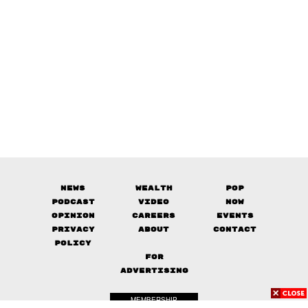
News
Wealth
Pop
Podcast
Video
Now
Opinion
Careers
Events
Privacy
About
Contact
Policy
FOR
ADVERTISING
MEMBERSHIP