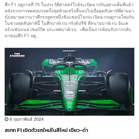
ศึก F1 ฤดูกาลที่ 75 ในประวัติศาสตร์ใกล้จะเปิดฉากกันอย่างเต็มที่แล้ว
หลังจากการทดสอบรถครั้งสุดท้ายเสร็จสิ้นลงไปเมื่อสุดสัปดาห์ที่ผ่านมา
นั่นหมายความว่าศึกรถสูตรหนึ่งชิงแชมป์โลกจะเปิดฉากฤดูกาลใหม่กัน
ในช่วงสุดสัปดาห์นี้ ในศึกบาห์เรน กรังด์ปรีซ์ ที่สนามบาห์เรน อินเต
อร์เนชันแนล เซอร์กิต ประเทศบาห์เรน เพื่อเป็นการต้อนรับการกลับ
มาของศึก F1 ฤดู...
6 กุมภาพันธ์ 2024
สเทก F1 เปิดตัวรถใหม่ในสีใหม่ เขียว-ดำ