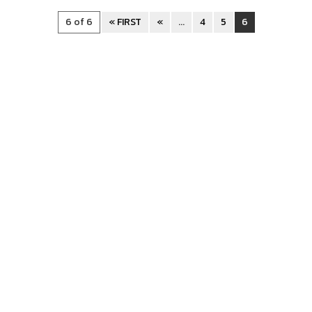
6 of 6
« FIRST
«
...
4
5
6