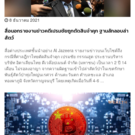
8 ธันวาคม 2021
สื่อนอกรายงานข่าวคดีเปรมชัยถูกตัดสินจำคุก ฐานลักลอบล่า
สัตว์
สื่อต่างประเทศชั้นนำอย่าง Al Jazeera รายงานข่าวบนเว็บไซต์ถึง
กรณีที่ศาลฎีกาไทยตัดสินจำคุก เปรมชัย กรรณสูต ประธานบริหาร
บริษัท อิตาเลียนไทย ดีเวล๊อปเมนต์ จำกัด (มหาชน) เป็นเวลา 2 ปี 14
เดือน ไม่รอลงอาญา จากความผิดฐานเข้าไปล่าสัตว์ป่าในเขตรักษา
พันธุ์สัตว์ป่าทุ่งใหญ่นเรศวร ด้านตะวันตก ตำบลชะแล อำเภอ
ทองผาภูมิ จังหวัดกาญจนบุรี โดยเหตุเกิดเมื่อวันที่ 4-6 ...