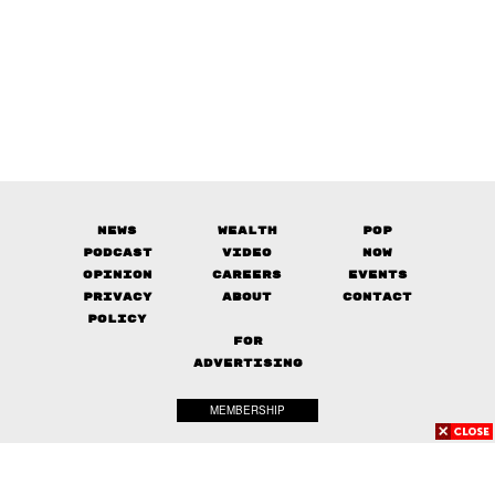
News
Wealth
Pop
Podcast
Video
Now
Opinion
Careers
Events
Privacy
About
Contact
Policy
FOR
ADVERTISING
MEMBERSHIP