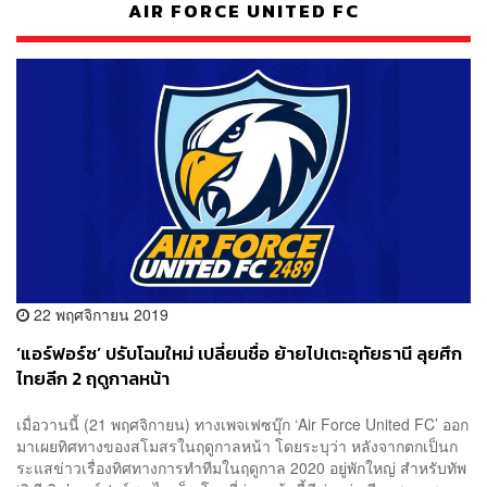
AIR FORCE UNITED FC
22 พฤศจิกายน 2019
‘แอร์ฟอร์ซ’ ปรับโฉมใหม่ เปลี่ยนชื่อ ย้ายไปเตะอุทัยธานี ลุยศึก
ไทยลีก 2 ฤดูกาลหน้า
เมื่อวานนี้ (21 พฤศจิกายน) ทางเพจเฟซบุ๊ก ‘Air Force United FC’ ออก
มาเผยทิศทางของสโมสรในฤดูกาลหน้า โดยระบุว่า หลังจากตกเป็นก
ระแสข่าวเรื่องทิศทางการทำทีมในฤดูกาล​ 2020 อยู่พักใหญ่ สำหรับ​ทัพ​