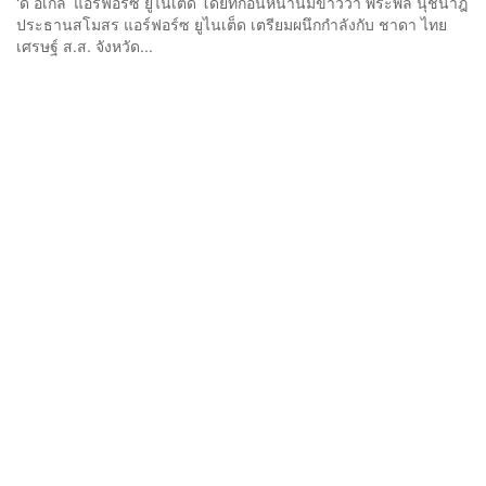
‘ดิ​ อีเกิล’ แอร์ฟอร์ซ​ ยูไนเต็ด โดยที่ก่อนหน้านี้มีข่าวว่า​ พีระพล​ นุชนาฎ​
ประธานสโมสร​ แอร์ฟอร์ซ​ ยูไนเต็ด ​เตรียมผนึกกำลังกับ​ ชาดา​ ไทย
เศรษฐ์​ ส.ส. จังหวัด...