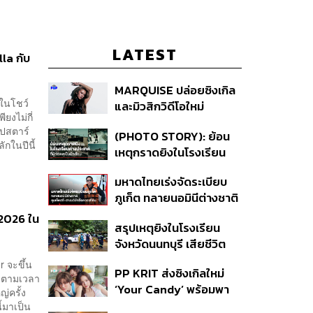
LATEST
la กับ
MARQUISE ปล่อยซิงเกิล
 ในโชว์
และมิวสิกวิดีโอใหม่
ยงไม่กี่
IRONIC ที่เสียดสีความ
อปสตาร์
(PHOTO STORY): ย้อน
สัมพันธ์สุด Toxic
ักในปีนี้
เหตุกราดยิงในโรงเรียน
ต่างประเทศ ที่ผู้ก่อเหตุเป็น
มหาดไทยเร่งจัดระเบียบ
นักเรียน
ภูเก็ต ทลายนอมินีต่างชาติ
คุมเจ็ตสกี สางบริษัทฮุบ
2026 ใน
สรุปเหตุยิงในโรงเรียน
ที่ดิน เคลียร์ใบอนุญาต
จังหวัดนนทบุรี เสียชีวิต
โรงแรมค้าง 7 ปี
รวม 8 ราย โฆษก ตร. เผย
 จะขึ้น
PP KRIT ส่งซิงเกิลใหม่
ปมค้นประวัติคดีกราดยิงที่
้ ตามเวลา
‘Your Candy’ พร้อมพา
สหรัฐฯ
่ครั้ง
ต้าเหนิง และ ณิชา ร่วมมิว
ี้มาเป็น