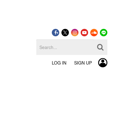
LOG IN
SIGN UP