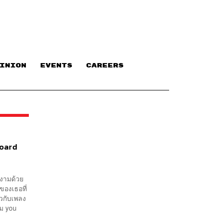
INION
EVENTS
CAREERS
board
ยงามด้วย
 ของเธอที่
้วกับเพลง
้ม you