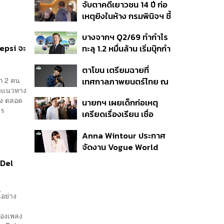
จับตาคดีเยาวชน 14 ปี ก่อ
สิกวิดีโอ
เหตุยิงในห้าง กรมพินิจฯ ชี้
ประพฤติดี-รับการรักษาต่อ
บางจากฯ Q2/69 ทำกำไร
เนื่อง ประเมินปล่อยตัว
Pepsi จะ
ทะลุ 1.2 หมื่นล้าน เริ่มบุ๊กกำ
ไร ‘SAF’ เชิงพาณิชย์ครั้ง
ตาโขน เตรียมฉายที่
แรก หนุนรายได้ครึ่งปีทะลุ
ีก 2 คน
เทศกาลภาพยนตร์ไทย ณ
3.2 แสนล้าน
ถึงแนวทาง
ประเทศบราซิล
ิง ตลอด
นายกฯ เผยเด็กก่อเหตุ
การ
เครียดเรื่องเรียน เชื่อ
เตรียมการเป็นขั้นตอน ชี้มี
Anna Wintour ประกาศ
กระสุนอีกกว่า 30 นัด หาก
จัดงาน Vogue World
ไม่จบชีวิตตัวเองอาจสูญ
2027 ที่ซานฟรานซิสโก
เสียเพิ่ม
 Del
้อย่าง
่
้องเพลง