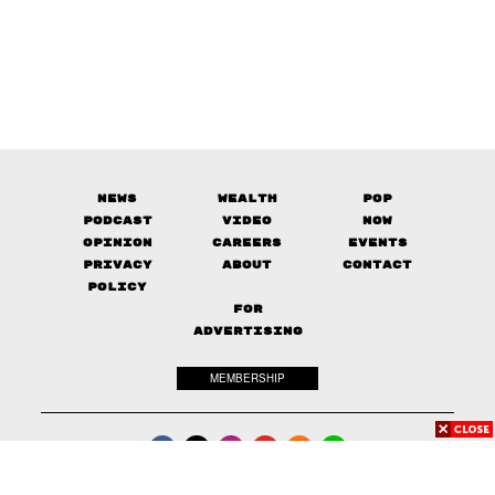
News
Wealth
Pop
Podcast
Video
Now
Opinion
Careers
Events
Privacy
About
Contact
Policy
FOR
ADVERTISING
MEMBERSHIP
© 2017-
The Standard. All rights reserved.