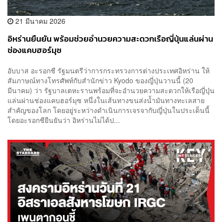
21 มีนาคม 2026
อิหร่านยืนยัน พร้อมช่วยอำนวยความสะดวกเรือญี่ปุ่นแล่นผ่าน
ช่องแคบฮอร์มุซ
อับบาส อะรอกชี รัฐมนตรีว่าการกระทรวงการต่างประเทศอิหร่าน ให้
สัมภาษณ์ทางโทรศัพท์กับสำนักข่าว Kyodo ของญี่ปุ่นวานนี้ (20
มีนาคม) ว่า รัฐบาลเตหะรานพร้อมที่จะอำนวยความสะดวกให้เรือญี่ปุ่น
แล่นผ่านช่องแคบฮอร์มุซ หนึ่งในเส้นทางขนส่งน้ำมันทางทะเลสาย
สำคัญของโลก โดยอยู่ระหว่างดำเนินการเจรจากับญี่ปุ่นในประเด็นนี้
โดยอะรอกชียืนยันว่า อิหร่านไม่ได้ป...