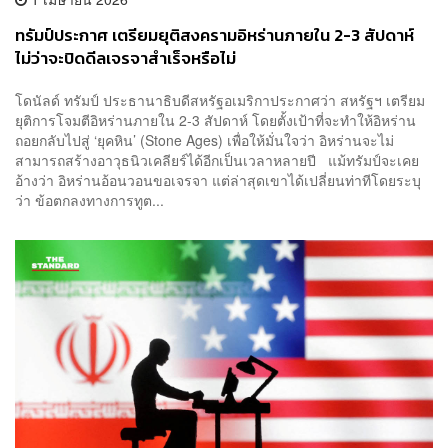
ทรัมป์ประกาศ เตรียมยุติสงครามอิหร่านภายใน 2-3 สัปดาห์
ไม่ว่าจะปิดดีลเจรจาสำเร็จหรือไม่
โดนัลด์ ทรัมป์ ประธานาธิบดีสหรัฐอเมริกาประกาศว่า สหรัฐฯ เตรียม
ยุติการโจมตีอิหร่านภายใน 2-3 สัปดาห์ โดยตั้งเป้าที่จะทำให้อิหร่าน
ถอยกลับไปสู่ ‘ยุคหิน’ (Stone Ages) เพื่อให้มั่นใจว่า อิหร่านจะไม่
สามารถสร้างอาวุธนิวเคลียร์ได้อีกเป็นเวลาหลายปี แม้ทรัมป์จะเคย
อ้างว่า อิหร่านอ้อนวอนขอเจรจา แต่ล่าสุดเขาได้เปลี่ยนท่าทีโดยระบุ
ว่า ข้อตกลงทางการทูต...