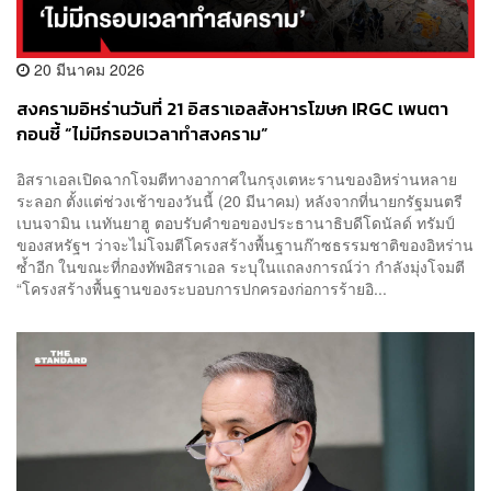
20 มีนาคม 2026
สงครามอิหร่านวันที่ 21 อิสราเอลสังหารโฆษก IRGC เพนตา
กอนชี้ “ไม่มีกรอบเวลาทำสงคราม”
อิสราเอลเปิดฉากโจมตีทางอากาศในกรุงเตหะรานของอิหร่านหลาย
ระลอก ตั้งแต่ช่วงเช้าของวันนี้ (20 มีนาคม) หลังจากที่นายกรัฐมนตรี
เบนจามิน เนทันยาฮู ตอบรับคำขอของประธานาธิบดีโดนัลด์ ทรัมป์
ของสหรัฐฯ ว่าจะไม่โจมตีโครงสร้างพื้นฐานก๊าซธรรมชาติของอิหร่าน
ซ้ำอีก ในขณะที่กองทัพอิสราเอล ระบุในแถลงการณ์ว่า กำลังมุ่งโจมตี
“โครงสร้างพื้นฐานของระบอบการปกครองก่อการร้ายอิ...