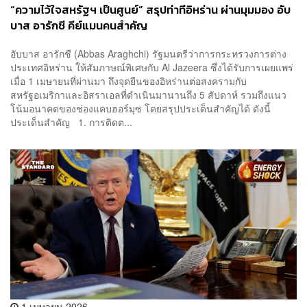
“ความไว้ใจสหรัฐฯ เป็นศูนย์” สรุปท่าทีอิหร่าน ผ่านมุมมอง อับ
บาส อารักชี คีย์แมนคนสำคัญ
อับบาส อารักชี (Abbas Araghchi) รัฐมนตรีว่าการกระทรวงการต่าง
ประเทศอิหร่าน ให้สัมภาษณ์พิเศษกับ Al Jazeera ซึ่งได้รับการเผยแพร่
เมื่อ 1 เมษายนที่ผ่านมา ถึงจุดยืนของอิหร่านต่อสงครามกับ
สหรัฐอเมริกาและอิสราเอลที่ดำเนินมานานถึง 5 สัปดาห์ รวมถึงแนว
โน้มอนาคตของช่องแคบฮอร์มุซ โดยสรุปประเด็นสำคัญได้ ดังนี้
ประเด็นสำคัญ 1. การติดต...
1 เมษายน 2026