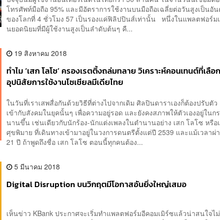
โทรศัพท์มือถือ 95% และมีอัตราการใช้งานบนมือถือเฉลี่ยต่อวันสูงเป็นอั
ของโลกที่ 4 ชั่วโมง 57 เป็นรองแค่ฟิลิปปินส์เท่านั้น หนึ่งในแพลตฟอร์มเ
นยอดนิยมที่มีผู้ใช้งานสูงเป็นลำดับต้นๆ คื...
19 สิงหาคม 2018
ทำไม ‘เสก โลโซ’ ครองเรตติ้งถล่มทลาย วิเคราะห์คอนเทนต์ที่เลือก
อุปนิสัยการใช้งานโซเชียลมีเดียไทย
ในวันที่เราเสพสื่อกันด้วยวิธีที่ต่างไปจากเดิม ศิลปินดาราเองก็ต้องปรับตัว เ
เข้ากับสังคมในยุคนั้นๆ เพื่อความอยู่รอด และยังคงสภาพให้ตัวเองอยู่ในก
นานขึ้น เช่นเดียวกับนักร้อง-นักแต่งเพลงในตำนานอย่าง เสก โลโซ หรือ
ศุขพิมาย ที่เดินทางเข้ามาอยู่ในวงการดนตรีตั้งแต่ปี 2539 และแม้เวลาผ่
21 ปี ถ้าพูดถึงชื่อ เสก โลโซ ตอนนี้ทุกคนต้อง...
5 มีนาคม 2018
Digital Disruption บนวิกฤตมีโอกาสอันยิ่งใหญ่เสมอ
เห็นข่าว KBank ประกาศจะเริ่มทำแพลตฟอร์มอีคอมเมิร์ซแล้วน่าสนใจไม