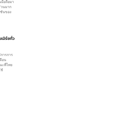
นมือถือมา
ส่วนมาก
เคชันของ
มิร์ซทั่ว
ริการการ
เดือน
ณะที่ไทย
ช้