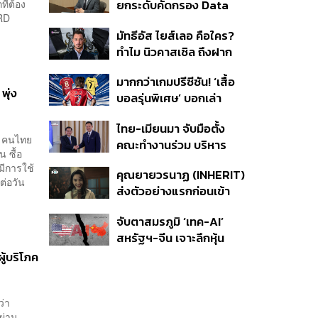
ที่ต้อง
ยกระดับคัดกรอง Data
ยุทธศาสตร์ความยั่งยืน
ARD
Center บีบค่ายเทคจ่ายค่า
มัทธีอัส ไยส์เลอ คือใคร?
ไฟ-น้ำอัตราพิเศษ พร้อม
ทำไม นิวคาสเซิล ถึงฝาก
กางแผนยึดประโยชน์
อนาคตไว้กับเขา
ประเทศเป็นหลัก
มากกว่าเกมปรีซีซัน! ‘เสื้อ
พุ่ง
บอลรุ่นพิเศษ’ บอกเล่า
เอกลักษณ์ของแต่ละเมือง
ไทย-เมียนมา จับมือตั้ง
3 คนไทย
คณะทำงานร่วม บริหาร
 ซื้อ
จัดการคุณภาพน้ำข้าม
มีการใช้
คุณยายวรนาฏ (INHERIT)
พรมแดน ชูเป้าหมายสิ่ง
ต่อวัน
ส่งตัวอย่างแรกก่อนเข้า
แวดล้อมยั่งยืน
ฉาย 19 พ.ย. นี้
จับตาสมรภูมิ ‘เทค-AI’
สหรัฐฯ-จีน เจาะลึกหุ้น
กลุ่มได้-เสียประโยชน์ และ
ู้บริโภค
กลยุทธ์จัดพอร์ตสู้ศึก
Mega Trend 3-5 ปีข้าง
หน้า
ว่า
อผ่าน