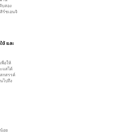
นดับสอง
สิร์ชเอนจิ
ใช้ และ
พื่อให้
ระแสได้
เสกสรรค์
านไปถึง
่น้อย