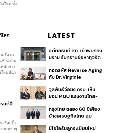
ใหม่ ทั้ง
LATEST
ทีโลก
อดีตอธิบดี สถ. เข้าพบกอง
ครั้ง แต่
ปราบ รับทราบข้อหาทุจริต
จนซี นำอิน
สอบท้องถิ่น ปฏิเสธทุกข้อ
ให้นักการ
ถอดรหัส Reverse Aging
กล่าวหา-เตรียมสู้คดีในชั้น
หม่ที่น่า
กับ Dr.Virginie
ศาล
Couturaud ผู้ถ่ายทอด
จุลพันธ์จ่อชง ครม. เห็น
วิทยาศาสตร์ความงามจาก
ชอบ MOU แรงงานไทย-
Dior
เมียนมา ยืดเวลา 5 ปี
รนด์ปี
กรุงไทย ฉลอง 60 ปีเคียง
รองรับอุตสาหกรรม ดึง
ข้างเศรษฐกิจไทย ลุย
กลุ่มแม่บ้าน-งานอิสระเข้า
ทศวรรษใหม่ ชู Data-
กช้อปปิ้ง
สู่ระบบประกันสังคม
บีโอไอรับลูกระเบียบใหม่
มันยากมากๆ
Driven ขับเคลื่อน