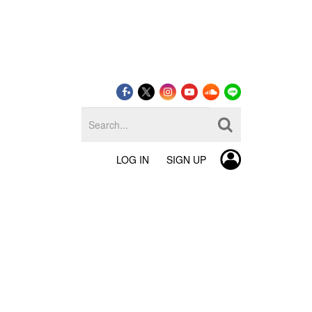
LOG IN
SIGN UP