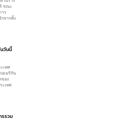
ผ่านร่าง
ด้ ขณะ
กการ
กจากทั้ง
วันนี้
ระเทศ
วอเมริกัน
าดของ
ประเทศ
ักรรวม