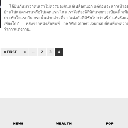
ได้ยินกันมาว่าคนเราไม่ควรมองกันแต่เปลือกนอก แต่ก่อนจะสาวเท้าอ
บ้านไปสมัครงานหรือไปเดตแรก ไฉนเราจึงต้องพิถีพิถันทุกกระเบียดนิ้วเพื
ประทับใจแรกกัน กระนั้นคำกล่าวที่ว่า ‘แต่งตัวดีมีชัยไปกว่าครึ่ง’ แท้จริงแล
เพียงใด? หลังจากหนังสือพิมพ์ The Wall Street Journal ตีพิมพ์บทความ
ว่าการแต่งกาย...
« FIRST
«
...
2
3
4
News
Wealth
Pop