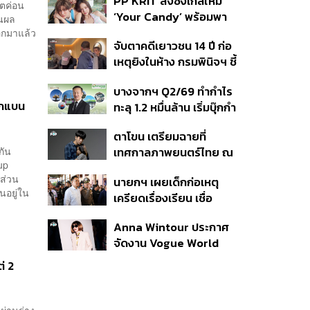
PP KRIT ส่งซิงเกิลใหม่
ปมค้นประวัติคดีกราดยิงที่
ตค่อน
‘Your Candy’ พร้อมพา
สหรัฐฯ
านผล
ต้าเหนิง และ ณิชา ร่วมมิว
อกมาแล้ว
จับตาคดีเยาวชน 14 ปี ก่อ
สิกวิดีโอ
เหตุยิงในห้าง กรมพินิจฯ ชี้
ประพฤติดี-รับการรักษาต่อ
บางจากฯ Q2/69 ทำกำไร
เนื่อง ประเมินปล่อยตัว
ูกแบน
ทะลุ 1.2 หมื่นล้าน เริ่มบุ๊กกำ
ไร ‘SAF’ เชิงพาณิชย์ครั้ง
ตาโขน เตรียมฉายที่
แรก หนุนรายได้ครึ่งปีทะลุ
กัน
เทศกาลภาพยนตร์ไทย ณ
3.2 แสนล้าน
up
ประเทศบราซิล
ีส่วน
นายกฯ เผยเด็กก่อเหตุ
นอยู่ใน
เครียดเรื่องเรียน เชื่อ
เตรียมการเป็นขั้นตอน ชี้มี
Anna Wintour ประกาศ
กระสุนอีกกว่า 30 นัด หาก
จัดงาน Vogue World
ไม่จบชีวิตตัวเองอาจสูญ
2027 ที่ซานฟรานซิสโก
เสียเพิ่ม
่ 2