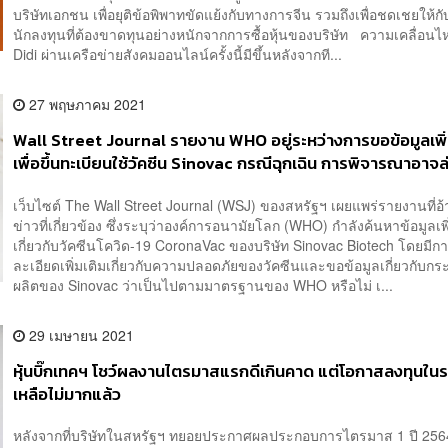
บริษัทเอกชน เพื่อยุติข้อพิพาทขัดแย้งกับทางการจีน รวมถึงเพื่อชดเชยให้
นักลงทุนที่ต้องขาดทุนอย่างหนักจากการซื้อหุ้นของบริษัท ความเคลื่อน
Didi ผ่านเครือข่ายสังคมออนไลน์ครั้งนี้มีขึ้นหลังจากที...
27 พฤษภาคม 2021
Wall Street Journal รายงาน WHO อยู่ระหว่างการขอข้อมูลเพิ่
เพื่อขึ้นทะเบียนใช้วัคซีน Sinovac กรณีฉุกเฉิน การพิจารณาอาจล่
มิ.ย.
เว็บไซต์ The Wall Street Journal (WSJ) ของสหรัฐฯ เผยแพร่รายงานที่อ้
ข่าวที่เกี่ยวข้อง ซึ่งระบุว่าองค์การอนามัยโลก (WHO) กำลังค้นหาข้อมูลเพิ
เกี่ยวกับวัคซีนโควิด-19 CoronaVac ของบริษัท Sinovac Biotech โดยมี
ละเอียดเพิ่มเติมเกี่ยวกับความปลอดภัยของวัคซีนและขอข้อมูลเกี่ยวกับ
ผลิตของ Sinovac ว่าเป็นไปตามมาตรฐานของ WHO หรือไม่ เ...
29 เมษายน 2021
หุ้นบิ๊กเทคฯ โชว์ผลงานไตรมาสแรกดีเกินคาด แต่โอกาสลงทุนในระ
เหลือไม่มากแล้ว
หลังจากที่บริษัทในสหรัฐฯ ทยอยประกาศผลประกอบการไตรมาส 1 ปี 256