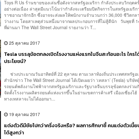
Toys R Us ร้านขายของเล่นชื่อดังจากสหรัฐอเมริกา กำลังประสบวิกฤตครั
อย่างต่อเนื่อง ล่าสุดมีแนวโน้มว่ากำลังจะเตรียมปิดกิจการในสหรัฐอเมร
ราชอาณาจักรอีก ซึ่งอาจจะส่งผลให้พนักงานจำนวนกว่า 36,000 ชีวิตกล
ว่างงาน โดยสาเหตุส่วนหนึ่งมาจากผลประกอบการที่ไม่สู้ดีนัก วันพุธที่ 
ที่ผ่านมา The Wall Street Journal รายงานว่า T...
25 ตุลาคม 2017
Tesla บรรลุข้อตกลงเปิดโรงงานแห่งแรกในจีนสะท้อนอะไร ใครได
ประโยชน์?
ช่วงประมาณวันอาทิตย์ที่ 22 ตุลาคม ตามเวลาท้องถิ่นประเทศสหรัฐอเ
สำนักข่าว The Wall Street Journal ได้เปิดเผยว่า ‘เทสลา’ (Tesla) บริษัทผู
รถยนต์พลังงานไฟฟ้าจากสหรัฐอเมริกาและรัฐบาลจีนบรรลุข้อตกลงร่วม
จัดตั้งโรงงานผลิตรถยนต์แห่งแรกขึ้นในย่านเขตการค้าเสรี เมืองเซี่ยงไ
ทางเทสลาจะไม่ได้ออกมา...
19 ตุลาคม 2017
แต่งตัวดีมีชัยไปกว่าครึ่งจริงหรือ? ผลการศึกษาชี้ คนแต่งตัวเนี้ยบ
ได้สูงกว่า