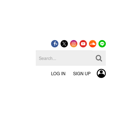
LOG IN
SIGN UP