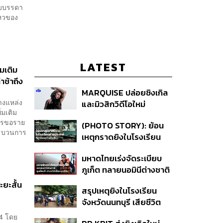
กับบรรดา
ไหวของ
LATEST
มเติม
าช้าถึง
MARQUISE ปล่อยซิงเกิล
างแหล่ง
และมิวสิกวิดีโอใหม่
่มเติม
IRONIC ที่เสียดสีความ
การขอราย
(PHOTO STORY): ย้อน
สัมพันธ์สุด Toxic
กระบวนการ
เหตุกราดยิงในโรงเรียน
ต่างประเทศ ที่ผู้ก่อเหตุเป็น
มหาดไทยเร่งจัดระเบียบ
นักเรียน
ภูเก็ต ทลายนอมินีต่างชาติ
คุมเจ็ตสกี สางบริษัทฮุบ
ยะสั้น
สรุปเหตุยิงในโรงเรียน
ที่ดิน เคลียร์ใบอนุญาต
จังหวัดนนทบุรี เสียชีวิต
โรงแรมค้าง 7 ปี
รวม 8 ราย โฆษก ตร. เผย
4 โดย