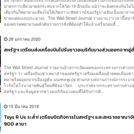
สมาชิกสภาคองเกรสจากรีพับลิกันและเดโมแครตมีความกระตือรือร้นที่จะ
มาตรการเยียวยาผลกระทบจากโควิด-19 อีกฉบับ แม้ว่าจะยังตกลงกันไม่ไ
เดียวกันก็พยายามเลี่ยงไม่ให้เกิดภาวะชัตดาวน์ของรัฐบาลอันเนื่องมาจา
ขาดแคลนงบประมาณ The Wall Street Journal รายงานว่าเวลานี้สมาชิ
สองพรรคพยายามผลักดันรายการสิ่งที่ต้องทำให้แล้วเสร็จก่อนสิ้...
28 มกราคม 2020
สหรัฐฯ เตรียมส่งเครื่องบินไปรับชาวอเมริกันบางส่วนออกจากอู่ฮั่น
The Wall Street Journal รายงานอ้างการเปิดเผยของกระทรวงการต่างป
สหรัฐฯ ว่า เครื่องบินเช่าเหมาลำของสหรัฐฯ เตรียมเคลื่อนย้ายพลเมืองชา
หลายร้อยออกจากเมืองอู่ฮั่น มณฑลหูเป่ย ท่ามกลางสถานการณ์การระบ
ไวรัสโคโรนาสายพันธุ์ใหม่ที่ยังน่าวิตก ประกาศจากกระทรวงการต่าง
สหรัฐฯ และข้อมูลจากชาวอเมริกันบางคนที่ได้รับการติ...
15 มีนาคม 2018
Toys R Us ระส่ำ! เตรียมปิดกิจการในสหรัฐฯ และสหราชอาณาจ
900 สาขา