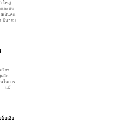
้งใหญ่
ิกาและสห
ายเป็นคน
14 มีนาคม
้
มริกา
้ผลิต
กันในการ
ฮ้ แม้
ปั่นเงิน