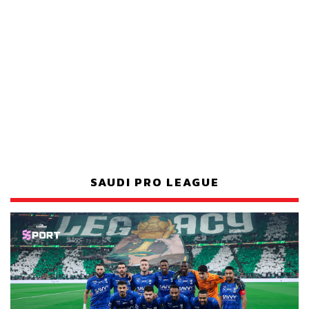
SAUDI PRO LEAGUE