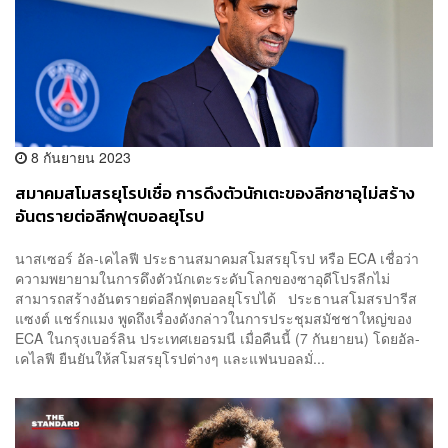
8 กันยายน 2023
สมาคมสโมสรยุโรปเชื่อ การดึงตัวนักเตะของลีกซาอุไม่สร้าง
อันตรายต่อลีกฟุตบอลยุโรป
นาสเซอร์ อัล-เคไลฟี ประธานสมาคมสโมสรยุโรป หรือ ECA เชื่อว่า
ความพยายามในการดึงตัวนักเตะระดับโลกของซาอุดีโปรลีกไม่
สามารถสร้างอันตรายต่อลีกฟุตบอลยุโรปได้ ประธานสโมสรปารีส
แซงต์ แชร์กแมง พูดถึงเรื่องดังกล่าวในการประชุมสมัชชาใหญ่ของ
ECA ในกรุงเบอร์ลิน ประเทศเยอรมนี เมื่อคืนนี้ (7 กันยายน) โดยอัล-
เคไลฟี ยืนยันให้สโมสรยุโรปต่างๆ และแฟนบอลมั่...