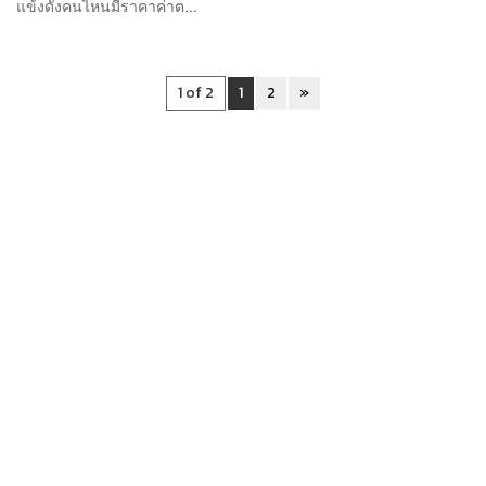
แข้งดังคนไหนมีราคาค่าต...
1 of 2
1
2
»