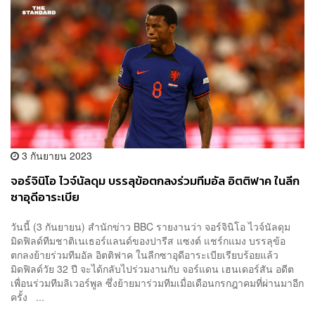
3 กันยายน 2023
จอร์จินิโอ ไวจ์นัลดุม บรรลุข้อตกลงร่วมทีมอัล อิตติฟาค ในลีก
ซาอุดีอาระเบีย
วันนี้ (3 กันยายน) สำนักข่าว BBC รายงานว่า จอร์จินิโอ ไวจ์นัลดุม
มิดฟิลด์ทีมชาติเนเธอร์แลนด์ของปารีส แซงต์ แชร์กแมง บรรลุข้อ
ตกลงย้ายร่วมทีมอัล อิตติฟาค ในลีกซาอุดีอาระเบียเรียบร้อยแล้ว
มิดฟิลด์วัย 32 ปี จะได้กลับไปร่วมงานกับ จอร์แดน เฮนเดอร์สัน อดีต
เพื่อนร่วมทีมลิเวอร์พูล ซึ่งย้ายมาร่วมทีมเมื่อเดือนกรกฎาคมที่ผ่านมาอีก
ครั้ง ...