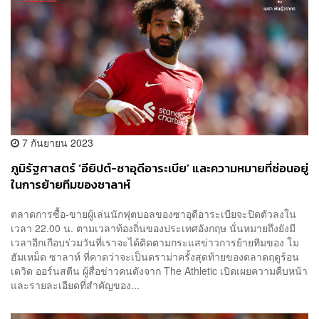
7 กันยายน 2023
ภูมิรัฐศาสตร์ ‘อียิปต์-ซาอุดีอาระเบีย’ และความหมายที่ซ่อนอยู่
ในการย้ายทีมของซาลาห์
ตลาดการซื้อ-ขายผู้เล่นนักฟุตบอลของซาอุดีอาระเบียจะปิดตัวลงใน
เวลา 22.00 น. ตามเวลาท้องถิ่นของประเทศอังกฤษ นั่นหมายถึงยังมี
เวลาอีกเกือบร่วมวันที่เราจะได้ติดตามกระแสข่าวการย้ายทีมของ โม
ฮัมเหม็ด ซาลาห์ ที่คาดว่าจะเป็นดราม่าครั้งสุดท้ายของตลาดฤดูร้อน
เดวิด ออร์นสตีน ผู้สื่อข่าวคนดังจาก The Athletic เปิดเผยความคืบหน้า
และรายละเอียดที่สำคัญของ...