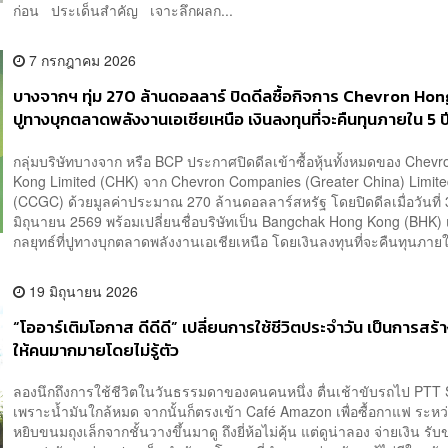
ก่อน ประเด็นสำคัญ เจาะลึกผลก...
7 กรกฎาคม 2026
บางจากฯ ทุ่ม 270 ล้านดอลลาร์ ปิดดีลซื้อกิจการ Chevron Ho
ปูทางบุกตลาดพลังงานเอเชียเหนือ เงินลงทุนที่จะคืนทุนภายใน 5 ป
กลุ่มบริษัทบางจาก หรือ BCP ประกาศปิดดีลเข้าซื้อหุ้นทั้งหมดของ Chev
Kong Limited (CHK) จาก Chevron Companies (Greater China) Limit
(CCGC) ด้วยมูลค่าประมาณ 270 ล้านดอลลาร์สหรัฐ โดยปิดดีลเมื่อวันที่
มิถุนายน 2569 พร้อมเปลี่ยนชื่อบริษัทเป็น Bangchak Hong Kong (BHK) 
กลยุทธ์ที่ปูทางบุกตลาดพลังงานเอเชียเหนือ โดยเงินลงทุนที่จะคืนทุนภายใ
19 มิถุนายน 2026
“โออาร์เติมโอกาส ดีดีดี” เปลี่ยนการใช้ชีวิตประจำวัน เป็นการสร
ให้คนมากมายโดยไม่รู้ตัว
ลองนึกถึงการใช้ชีวิตในวันธรรมดาของคนคนหนึ่ง ตื่นเช้าขับรถไป PTT 
เพราะน้ำมันใกล้หมด จากนั้นก็ตรงเข้า Café Amazon เพื่อซื้อกาแฟ ระหว
หยิบขนมถุงเล็กจากชั้นวางขึ้นมาดู ถึงยี่ห้อไม่คุ้น แต่ดูน่าลอง จ่ายเงิน รั