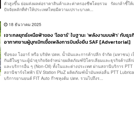
ตัวสูงขึ้น ย่อมส่งผลต่อราคาสินค้าและค่าครองชีพโดยรวม รัดเกล้าชี้ให้เ
ปัจจัยหลักที่ทำให้ประเทศไทยมีความเปราะบางต...
18 ธันวาคม 2025
เจาะกลยุทธ์เหนือฟ้าของ ‘โออาร์’ ในฐานะ ‘พลังงานบนฟ้า’ กับธุรก
อากาศยานผู้บุกเบิกเชื้อเพลิงการบินยั่งยืน SAF [Advertorial]
ชื่อของ โออาร์ หรือ บริษัท ปตท. น้ำมันและการค้าปลีก จำกัด (มหาชน) เป็นท
กันดีในฐานะผู้นำธุรกิจจัดจำหน่ายผลิตภัณฑ์ปิโตรเลียมและธุรกิจค้าปลีก
และบริการอื่น ๆ (Non-Oil) ทั้งในและต่างประเทศ ผ่านสถานีบริการ PTT 
สถานีชาร์จไฟฟ้า EV Station PluZ ผลิตภัณฑ์น้ำมันหล่อลื่น PTT Lubrican
บริการยานยนต์ FIT Auto ก๊าซหุงต้ม ปตท. รวมไปถึงร...