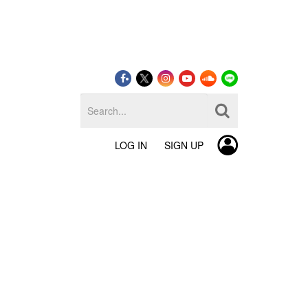
LOG IN
SIGN UP