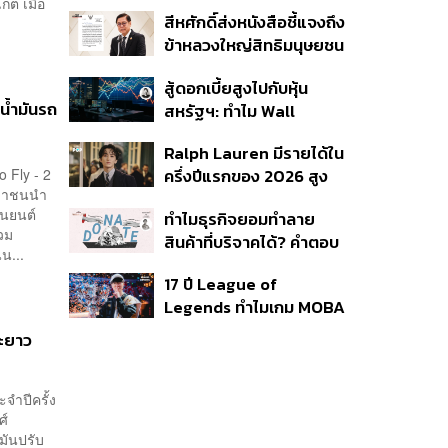
อนุญาต-เด็กต่ำกว่า 20 ปี
ต เมื่อ
สีหศักดิ์ส่งหนังสือชี้แจงถึง
ใช้บริการ ฉี่ม่วง 32 ราย
ข้าหลวงใหญ่สิทธิมนุษยชน
จ่อปิด 5 ปี
กรณีรายงาน UN ‘คลาด
สู้ดอกเบี้ยสูงไปกับหุ้น
เคลื่อน-ไม่เป็นธรรม’
น้ำมันรถ
สหรัฐฯ: ทำไม Wall
Street ยังน่าลงทุนกว่าที่
Ralph Lauren มีรายได้ใน
คิด?
 Fly - 2
ครึ่งปีแรกของ 2026 สูง
ะชาชนนำ
ขึ้นถึง 14%
านยนต์
ทำไมธุรกิจยอมทำลาย
่วม
สินค้าที่บริจาคได้? คำตอบ
น...
อาจไม่ได้อยู่ที่จริยธรรมแต่
17 ปี League of
อยู่ที่ระบบภาษี
Legends ทำไมเกม MOBA
ในตำนานถึงไม่หายไปตาม
ยะยาว
กาลเวลา?
จำปีครั้ง
ศ์
มันปรับ