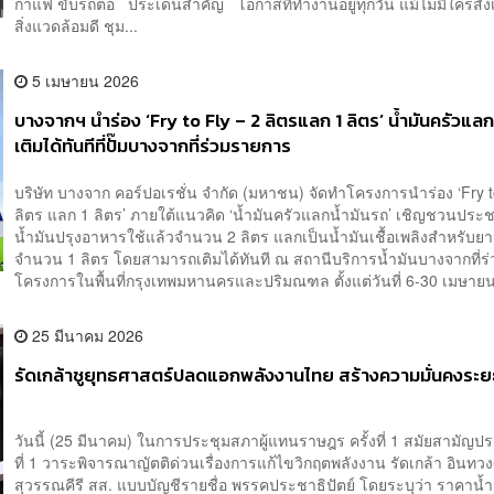
กาแฟ ขับรถต่อ ประเด็นสำคัญ โอกาสที่ทำงานอยู่ทุกวัน แม้ไม่มีใครสังเก
สิ่งแวดล้อมดี ชุม...
5 เมษายน 2026
บางจากฯ นำร่อง ‘Fry to Fly – 2 ลิตรแลก 1 ลิตร’ น้ำมันครัวแลก
เติมได้ทันทีที่ปั๊มบางจากที่ร่วมรายการ
บริษัท บางจาก คอร์ปอเรชั่น จำกัด (มหาชน) จัดทำโครงการนำร่อง ‘Fry to
ลิตร แลก 1 ลิตร’ ภายใต้แนวคิด ‘น้ำมันครัวแลกน้ำมันรถ’ เชิญชวนปร
น้ำมันปรุงอาหารใช้แล้วจำนวน 2 ลิตร แลกเป็นน้ำมันเชื้อเพลิงสำหรับย
จำนวน 1 ลิตร โดยสามารถเติมได้ทันที ณ สถานีบริการน้ำมันบางจากที่ร
โครงการในพื้นที่กรุงเทพมหานครและปริมณฑล ตั้งแต่วันที่ 6-30 เมษายน
25 มีนาคม 2026
รัดเกล้าชูยุทธศาสตร์ปลดแอกพลังงานไทย สร้างความมั่นคงระ
วันนี้ (25 มีนาคม) ในการประชุมสภาผู้แทนราษฎร ครั้งที่ 1 สมัยสามัญประ
ที่ 1 วาระพิจารณาญัตติด่วนเรื่องการแก้ไขวิกฤตพลังงาน รัดเกล้า อินทวง
สุวรรณคีรี สส. แบบบัญชีรายชื่อ พรรคประชาธิปัตย์ โดยระบุว่า ราคาน้ำ