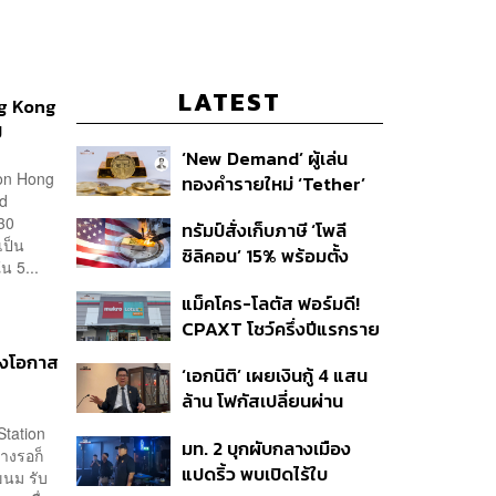
LATEST
ng Kong
ี
‘New Demand’ ผู้เล่น
ron Hong
ทองคำรายใหม่ ‘Tether’
ed
 30
ทรัมป์สั่งเก็บภาษี ‘โพลี
เป็น
ซิลิคอน’ 15% พร้อมตั้ง
น 5...
ราคาขั้นต่ำ ตัดกำลังจีน
แม็คโคร-โลตัส ฟอร์มดี!
CPAXT โชว์ครึ่งปีแรกราย
ได้ทะลุ 2.6 แสนล้าน เร่ง
้างโอกาส
‘เอกนิติ’ เผยเงินกู้ 4 แสน
ปรับโฉมสาขาใหม่ดันพื้นที่
ล้าน โฟกัสเปลี่ยนผ่าน
เช่าโต
พลังงาน ลุ้น ‘ไทยช่วยไทย
Station
มท. 2 บุกผับกลางเมือง
พลัส’ เฟส 2 รอประเมิน
่างรอก็
แปดริ้ว พบเปิดไร้ใบ
ความเหมาะสม
บขนม รับ