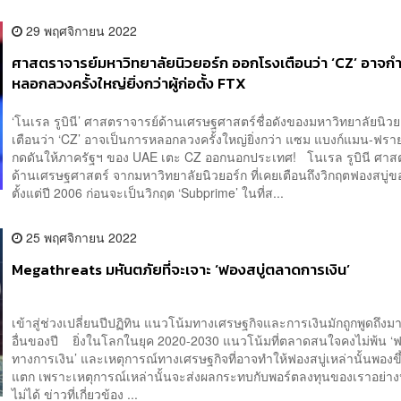
29 พฤศจิกายน 2022
ศาสตราจารย์มหาวิทยาลัยนิวยอร์ก ออกโรงเตือนว่า ‘CZ’ อาจกำ
หลอกลวงครั้งใหญ่ยิ่งกว่าผู้ก่อตั้ง FTX
‘โนเรล รูบินี’ ศาสตราจารย์ด้านเศรษฐศาสตร์ชื่อดังของมหาวิทยาลัยนิวย
เตือนว่า ‘CZ’ อาจเป็นการหลอกลวงครั้งใหญ่ยิ่งกว่า แซม แบงก์แมน-ฟราย
กดดันให้ภาครัฐฯ ของ UAE เตะ CZ ออกนอกประเทศ! โนเรล รูบินี ศาส
ด้านเศรษฐศาสตร์ จากมหาวิทยาลัยนิวยอร์ก ที่เคยเตือนถึงวิกฤตฟองสบู่
ตั้งแต่ปี 2006 ก่อนจะเป็นวิกฤต ‘Subprime’ ในที่ส...
25 พฤศจิกายน 2022
Megathreats มหันตภัยที่จะเจาะ ‘ฟองสบู่ตลาดการเงิน’
เข้าสู่ช่วงเปลี่ยนปีปฏิทิน แนวโน้มทางเศรษฐกิจและการเงินมักถูกพูดถึงม
อื่นของปี ยิ่งในโลกในยุค 2020-2030 แนวโน้มที่ตลาดสนใจคงไม่พ้น ‘ฟ
ทางการเงิน’ และเหตุการณ์ทางเศรษฐกิจที่อาจทำให้ฟองสบู่เหล่านั้นพองขึ
แตก เพราะเหตุการณ์เหล่านั้นจะส่งผลกระทบกับพอร์ตลงทุนของเราอย่างหล
ไม่ได้ ข่าวที่เกี่ยวข้อง ...