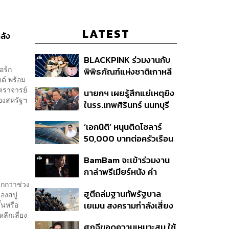
LATEST
ลัง
BLACKPINK ร่วมงานกับ
อร์ก
พิพิธภัณฑ์แห่งชาติเกาหลี
ด์ พร้อม
ปล่อยคอลเล็กชันครบรอบ
ตราจารย์
นายกฯ เผยรู้สึกแย่เหตุยิง
10 ปีการเดบิวต์
ของสหรัฐฯ
ในรร.เทพศิรินทร์ นนทบุรี
เสียใจกับผู้เสียชีวิต ชี้เป็น
‘เอกนิติ’ หนุนติดโซลาร์
เหตุรัฐไม่ต่อใบอนุญาตพก
50,000 บาทต่อครัวเรือน
พา-ครอบครองปืน
พร้อมดึง ‘ออมสิน-ธอส.’
BamBam จะเข้าร่วมงาน
ปล่อยกู้ดอกเบี้ยต่ำ เร่ง
กาล่าพรีเมียร์หนัง คำ
ออกโครงการภายใน 1
สารภาพของหมอผี
ากกว่าช่วง
เดือน
ฮูตีถล่มฐานทัพรัฐบาล
องสบู่
้นหรือ
เยเมน สงครามกำลังเสี่ยง
ีกเลี่ยง
ปะทุอีกครั้งหรือไม่?
ศุภจีขอดูความเหมาะสม ใช้