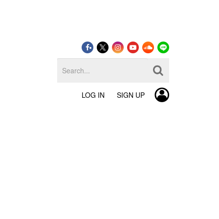
LOG IN
SIGN UP