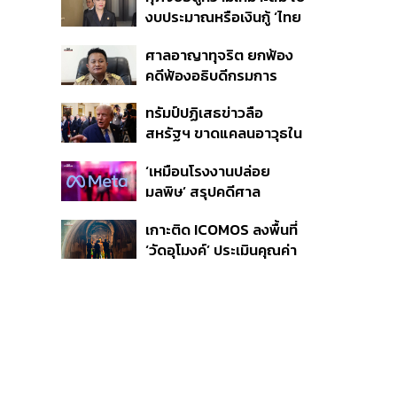
งบประมาณหรือเงินกู้ ‘ไทย
เที่ยวไทยพลัส’ บอกหากมี
ศาลอาญาทุจริต ยกฟ้อง
‘ไทยช่วยไทยพลัส เฟส 2’
คดีฟ้องอธิบดีกรมการ
ไม่จำเป็นต้องออกพร้อมกัน
ปกครอง ชี้ย้าย ‘อดีตปลัด
ทรัมป์ปฏิเสธข่าวลือ
จังหวัดภูเก็ต’ ชอบด้วยขั้น
สหรัฐฯ ขาดแคลนอาวุธใน
ตอน
การทำสงครามกับอิหร่าน
‘เหมือนโรงงานปล่อย
เผยกำลังล่าตัวคนปล่อย
มลพิษ’ สรุปคดีศาล
ข่าว
นิวเม็กซิโก สั่งปรับ Meta ชี้
เกาะติด ICOMOS ลงพื้นที่
กระทบสุขภาพจิตเด็ก คุม
‘วัดอุโมงค์’ ประเมินคุณค่า
เข้ม AI Chatbot
ล้านนา ดันเชียงใหม่สู่
มรดกโลกปี 2570