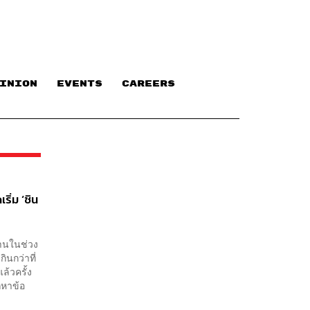
INION
EVENTS
CAREERS
ริ่ม ‘ชิน
่านในช่วง
ินกว่าที่
ล้วครั้ง
ถหาข้อ