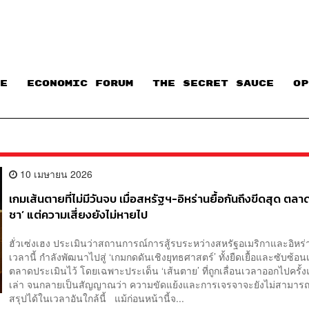
E
ECONOMIC FORUM
THE SECRET SAUCE​
OP
10 เมษายน 2026
เกมเส้นตายที่ไม่มีวันจบ เมื่อสหรัฐฯ-อิหร่านยื้อกันถึงขีดสุด ตลาดเ
ชา’ แต่ความเสี่ยงยังไม่หายไป
ฮั่วเซ่งเฮง ประเมินว่าสถานการณ์การสู้รบระหว่างสหรัฐอเมริกาและอิหร
เวลานี้ กำลังพัฒนาไปสู่ ‘เกมกดดันเชิงยุทธศาสตร์’ ทั้งยืดเยื้อและซับซ้อนเก
ตลาดประเมินไว้ โดยเฉพาะประเด็น ‘เส้นตาย’ ที่ถูกเลื่อนเวลาออกไปครั้งแ
เล่า จนกลายเป็นสัญญาณว่า ความขัดแย้งและการเจรจาจะยังไม่สามาร
สรุปได้ในเวลาอันใกล้นี้ แม้ก่อนหน้านี้จ...