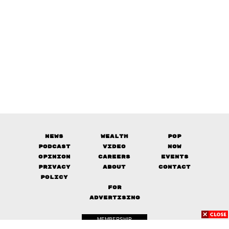
News
Wealth
Pop
Podcast
Video
Now
Opinion
Careers
Events
Privacy
About
Contact
Policy
FOR
ADVERTISING
MEMBERSHIP