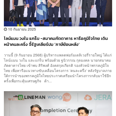
10 กันยายน 2025
ไลน์แมน วงใน แกร็บ -สมาคมภัตตาคาร หารือภูมิใจไทย เดิน
หน้าคนละครึ่ง จี้รัฐเคลียร์ปม ‘ภาษีย้อนหลัง‘
วานนี้ (9 กันยายน 2568) ผู้บริหารแพลตฟอร์มเดลิเวอรี่รายใหญ่ ได้แก่
ไลน์แมน วงใน และแกร็บ พร้อมด้วย ฐนิวรรณ กุลมงคล นายกสมาคม
ภัตตาคารไทย เข้าพบ สิริพงศ์ อังคสกุลเกียรติ รองหัวหน้าพรรคภูมิใจ
ไทย เพื่อหารือแนวทางขับเคลื่อนโครงการ ‘คนละครึ่ง‘ หลังรัฐบาลภาย
ใต้การนำของพรรคภูมิใจไทยประกาศเตรียมนำโครงการกลับมาใช้อีก
ครั้งเพื่อกระตุ้นเศรษฐกิจ ด้า...