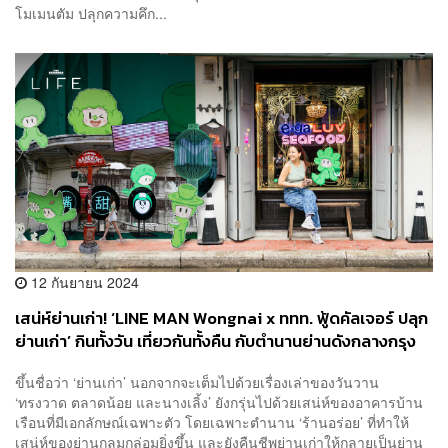
โมเมนตัม ปลุกความคึก...
12 กันยายน 2024
เสน่ห์ย่านเก่า! ‘LINE MAN Wongnai x ททท. ฟู้ดคัลเจอร์ ปลุก
ย่านเก่า’ กินทั้งวัน เที่ยวกันทั้งคืน กับตำนานย่านดังกลางกรุง
ทรงวาด-ตลาดน้อย-นางเลิ้ง [ADVERTORIAL]
ขึ้นชื่อว่า ‘ย่านเก่า’ นอกจากจะเต็มไปด้วยเรื่องเล่าของวันวาน
‘ทรงวาด ตลาดน้อย และนางเลิ้ง’ ยังกรุ่นไปด้วยเสน่ห์ของอาคารบ้าน
เรือนที่มีเอกลักษณ์เฉพาะตัว โดยเฉพาะตำนาน ‘ร้านอร่อย’ ที่ทำให้
เสน่ห์ของย่านกลมกล่อมยิ่งขึ้น และยังคืนชีพย่านเก่าให้กลายเป็นย่าน